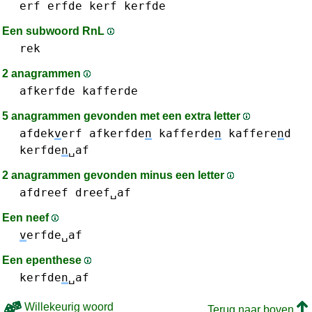
erf
erfde
kerf
kerfde
Een subwoord RnL
rek
2 anagrammen
afkerfde
kafferde
5 anagrammen gevonden met een extra letter
afdek
v
erf
afkerfde
n
kafferde
n
kaffere
n
d
kerfde
n
␣af
2 anagrammen gevonden minus een letter
afdreef
dreef␣af
Een neef
v
erfde␣af
Een epenthese
kerfde
n
␣af
Willekeurig woord
Terug naar boven