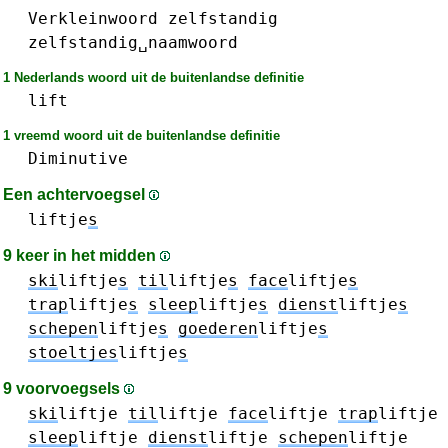
Verkleinwoord
zelfstandig
zelfstandig␣naamwoord
1 Nederlands woord uit de buitenlandse definitie
lift
1 vreemd woord uit de buitenlandse definitie
Diminutive
Een achtervoegsel
liftje
s
9 keer in het midden
ski
liftje
s
til
liftje
s
face
liftje
s
trap
liftje
s
sleep
liftje
s
dienst
liftje
s
schepen
liftje
s
goederen
liftje
s
stoeltjes
liftje
s
9 voorvoegsels
ski
liftje
til
liftje
face
liftje
trap
liftje
sleep
liftje
dienst
liftje
schepen
liftje