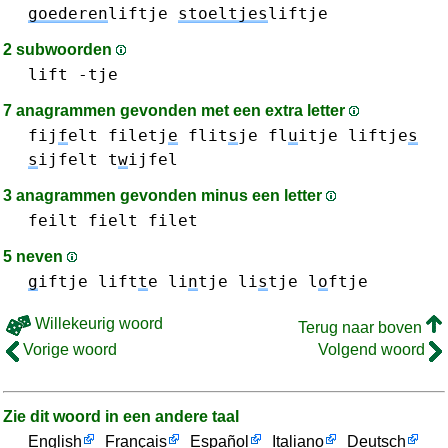
goederen
liftje
stoeltjes
liftje
2 subwoorden
lift
-tje
7 anagrammen gevonden met een extra letter
fij
f
elt
filetj
e
flit
s
je
fl
u
itje
liftje
s
s
ijfelt
t
w
ijfel
3 anagrammen gevonden minus een letter
feilt
fielt
filet
5 neven
g
iftje
lift
t
e
li
n
tje
li
s
tje
l
o
ftje
Willekeurig woord
Terug naar boven
Vorige woord
Volgend woord
Zie dit woord in een andere taal
English
Français
Español
Italiano
Deutsch