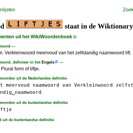
lijsten
Zoe
rd
staat in de Wiktionary
gmenten uit het WikiWoordenboek
 woord —
n. Verkleinwoord meervoud van het zelfstandig naamwoord lift.
oord, definieer in het
Engels
—
. Plural form of liftje.
woorden uit de Nederlandse definitie
t
meervoud
naamwoord
van
Verkleinwoord
zelfs
ndig␣naamwoord
oorden uit de buitenlandse definitie
ftje
uit de buitenlandse definitie