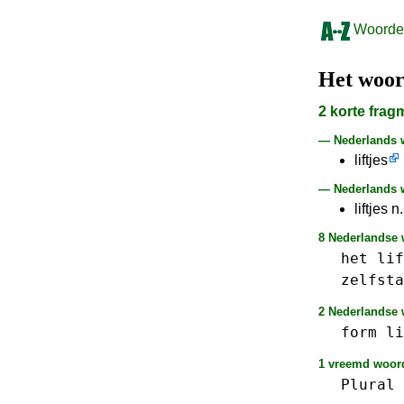
Woorden
Het woo
2 korte fra
— Nederlands
liftjes
— Nederlands w
liftjes n
8 Nederlandse 
het
lif
zelfsta
2 Nederlandse w
form
li
1 vreemd woord 
Plural