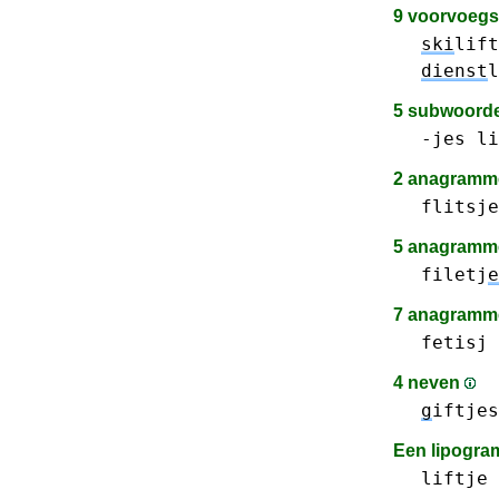
9 voorvoeg
ski
lift
dienst
l
5 subwoord
-jes
li
2 anagram
flitsje
5 anagramme
filetj
e
7 anagramme
fetisj
4 neven
g
iftjes
Een lipogr
liftje