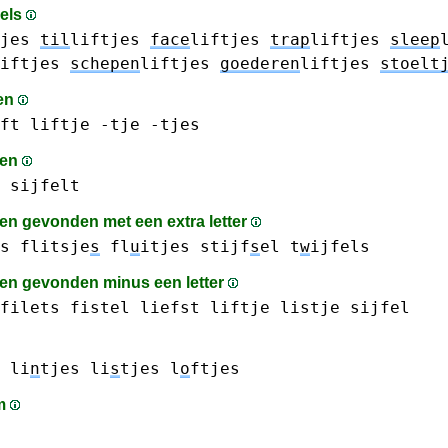
sels
jes
til
liftjes
face
liftjes
trap
liftjes
sleep
iftjes
schepen
liftjes
goederen
liftjes
stoelt
en
ft
liftje
-tje
-tjes
men
sijfelt
n gevonden met een extra letter
s
flitsje
s
fl
u
itjes
stijf
s
el
t
w
ijfels
n gevonden minus een letter
filets
fistel
liefst
liftje
listje
sijfel
li
n
tjes
li
s
tjes
l
o
ftjes
am