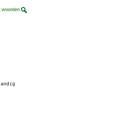
k woorden
tandig