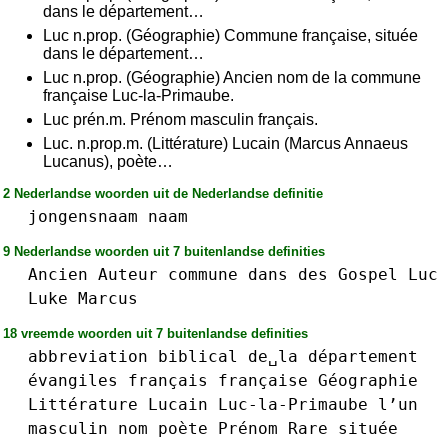
dans le département…
Luc n.prop. (Géographie) Commune française, située
dans le département…
Luc n.prop. (Géographie) Ancien nom de la commune
française Luc-la-Primaube.
Luc prén.m. Prénom masculin français.
Luc. n.prop.m. (Littérature) Lucain (Marcus Annaeus
Lucanus), poète…
2 Nederlandse woorden uit de Nederlandse definitie
jongensnaam
naam
9 Nederlandse woorden uit 7 buitenlandse definities
Ancien
Auteur
commune
dans
des
Gospel
Luc
Luke
Marcus
18 vreemde woorden uit 7 buitenlandse definities
abbreviation
biblical
de␣la
département
évangiles
français
française
Géographie
Littérature
Lucain
Luc-la-Primaube
l’un
masculin
nom
poète
Prénom
Rare
située