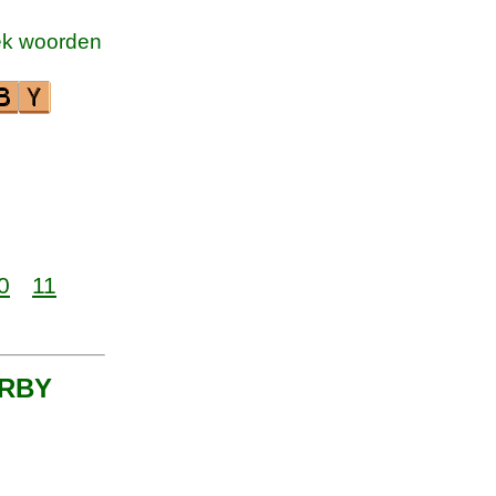
k woorden
0
11
 ERBY