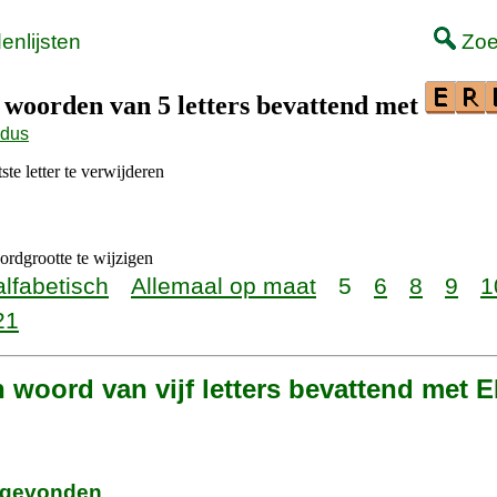
nlijsten
Zoe
t woorden van 5 letters bevattend met
odus
ste letter te verwijderen
rdgrootte te wijzigen
alfabetisch
Allemaal op maat
5
6
8
9
1
21
n woord van vijf letters bevattend met
e gevonden