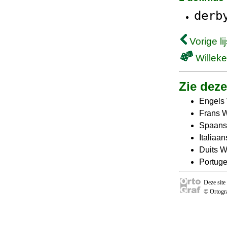
derb
Vorige lij
Willeke
Zie deze 
Engels
Frans 
Spaans
Italiaa
Duits 
Portug
Deze site
© Ortogra