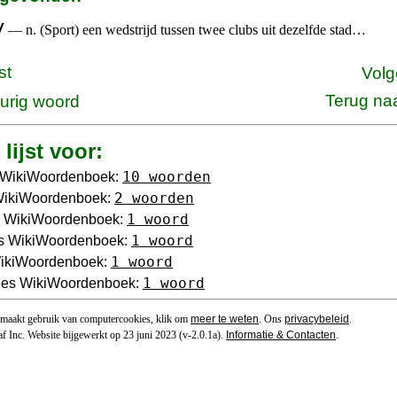
y
— n. (Sport) een wedstrijd tussen twee clubs uit dezelfde stad…
st
Volg
Terug na
urig woord
lijst voor:
10 woorden
 WikiWoordenboek:
2 woorden
WikiWoordenboek:
1 woord
 WikiWoordenboek:
1 woord
ns WikiWoordenboek:
1 woord
WikiWoordenboek:
1 woord
ees WikiWoordenboek:
 maakt gebruik van computercookies, klik om
meer te weten
. Ons
privacybeleid
.
f Inc. Website bijgewerkt op 23 juni 2023 (v-2.0.1
a
).
Informatie & Contacten
.