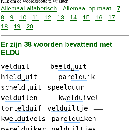
Klik om de woordgrootte te wijzigen
Allemaal alfabetisch
Allemaal op maat
7
8
9
10
11
12
13
14
15
16
17
18
19
20
Er zijn 38 woorden bevattend met
ELDU
v
eldu
il
be
eld␣u
it
——
hi
eld␣u
it
par
eldu
ik
——
sch
eld␣u
it
spe
eldu
ur
v
eldu
ilen
kw
eldu
ivel
——
tort
eldu
if
v
eldu
iltje
——
kw
eldu
ivels
par
eldu
iken
par
eldu
iker
v
eldu
iltjes
——