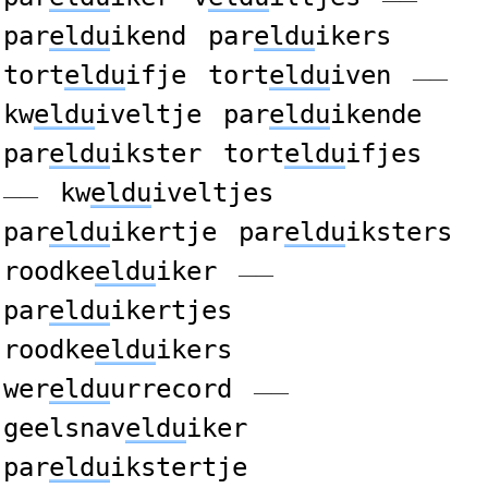
par
eldu
ikend
par
eldu
ikers
tort
eldu
ifje
tort
eldu
iven
——
kw
eldu
iveltje
par
eldu
ikende
par
eldu
ikster
tort
eldu
ifjes
kw
eldu
iveltjes
——
par
eldu
ikertje
par
eldu
iksters
roodke
eldu
iker
——
par
eldu
ikertjes
roodke
eldu
ikers
wer
eldu
urrecord
——
geelsnav
eldu
iker
par
eldu
ikstertje