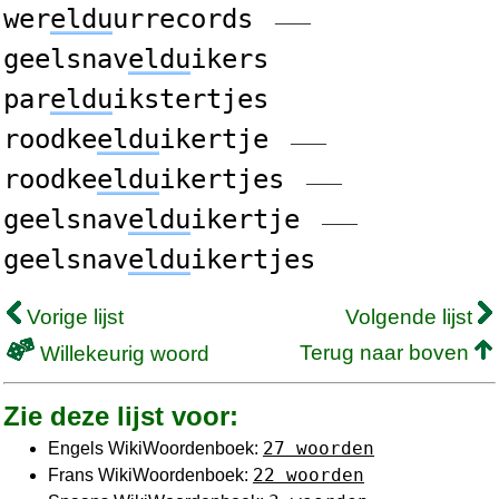
wer
eldu
urrecords
——
geelsnav
eldu
ikers
par
eldu
ikstertjes
roodke
eldu
ikertje
——
roodke
eldu
ikertjes
——
geelsnav
eldu
ikertje
——
geelsnav
eldu
ikertjes
Vorige lijst
Volgende lijst
Terug naar boven
Willekeurig woord
Zie deze lijst voor:
27 woorden
Engels WikiWoordenboek:
22 woorden
Frans WikiWoordenboek: