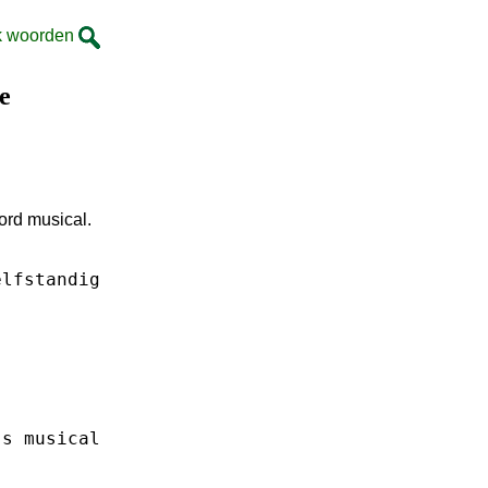
k woorden
e
ord musical.
elfstandig
's
musical