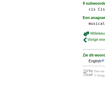
9 subwoord
cis Cis
Een anagram
musical
Willekeu
Vorige wo
Zie dit woor
English
Deze site
© Ortogra