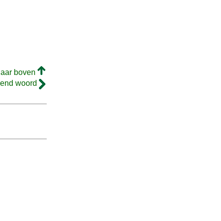
naar boven
gend woord