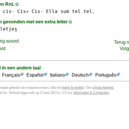
en RnL
 cis- Cis+ Cis-
Ella
sum
tel tel.
 gevonden met een extra letter
letje
s
rig woord
Terug 
ord
Vol
d in een andere taal
Français
Español
Italiano
Deutsch
Português
 maakt gebruik van computercookies, klik om
meer te weten
. Ons
privacybeleid
.
f Inc. Website bijgewerkt op 23 juni 2023 (v-2.0.1
a
).
Informatie & Contacten
.