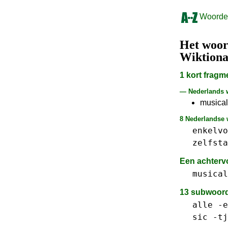
Woorden
Het woo
Wiktion
1 kort frag
— Nederlands
musical
8 Nederlandse 
enkelvo
zelfsta
Een achterv
musical
13 subwoor
alle
-e
sic
-tj