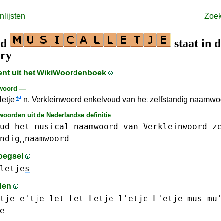
lijsten
Zoe
rd
staat in d
ary
ment uit het WikiWoordenboek
 woord —
letje
n. Verkleinwoord enkelvoud van het zelfstandig naamwo
woorden uit de Nederlandse definitie
ud
het
musical
naamwoord
van
Verkleinwoord
z
ndig␣naamwoord
oegsel
letje
s
den
tje e'tje
let Let
Letje l'etje L'etje
mus mu
e