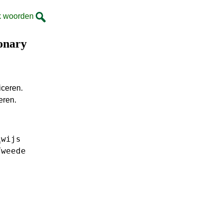
k woorden
ionary
iceren.
eren.
␣wijs
Tweede