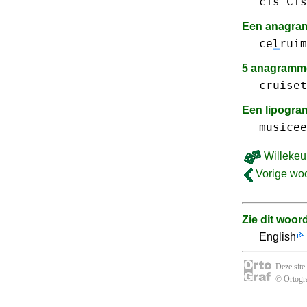
cis Cis
Een anagram
ce
l
ruim
5 anagramme
cruiset
Een lipogr
musicee
Willekeu
Vorige wo
Zie dit woor
English
Deze site
© Ortogra