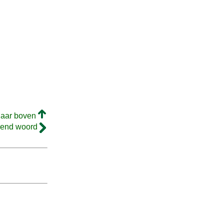
naar boven
gend woord