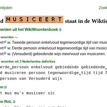
lijsten
Zoe
rd
staat in de Wikt
gmenten uit het WikiWoordenboek
e woorden —
rt
w. Tweede persoon enkelvoud tegenwoordige tijd van mus
rt
w. Derde persoon enkelvoud tegenwoordige tijd van music
rt
w. (Verouderd) gebiedende wijs meervoud van musiceren.
 woorden uit 3 Nederlandse definities
erde␣persoon
enkelvoud
gebiedende
gebiedende
d
musiceren
persoon
tegenwoordige␣tijd
tijd
persoon
van
Verouderd
wijs
en
t
mus mu's
musiceer
sic
en RnL