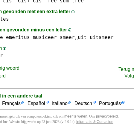
 cis- Cis+ Cis-
ree
sum
tree
 gevonden met een extra letter
tes
n gevonden minus een letter
e
emeritus
musiceer
smeer␣uit
uitsmeer
am
r
rig woord
Terug 
ord
Vol
d in een andere taal
Français
Español
Italiano
Deutsch
Português
 maakt gebruik van computercookies, klik om
meer te weten
. Ons
privacybeleid
.
f Inc. Website bijgewerkt op 23 juni 2023 (v-2.0.1
a
).
Informatie & Contacten
.