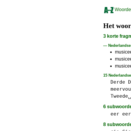
Woorden
Het woo
3 korte fra
— Nederlands
musicee
musicee
musicee
15 Nederlandse
Derde
D
meervou
Tweede␣
6 subwoord
eer
eer
8 subwoord