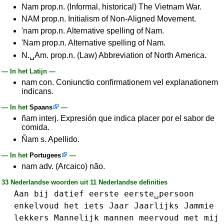
Nam prop.n. (Informal, historical) The Vietnam War.
NAM prop.n. Initialism of Non-Aligned Movement.
'nam prop.n. Alternative spelling of Nam.
'Nam prop.n. Alternative spelling of Nam.
N.␣Am. prop.n. (Law) Abbreviation of North America.
— In het Latijn —
nam con. Coniunctio confirmationem vel explanationem
indicans.
— In het
Spaans
—
ñam interj. Expresión que indica placer por el sabor de
comida.
Ñam s. Apellido.
— In het
Portugees
—
nam adv. (Arcaico) não.
33 Nederlandse woorden uit 11 Nederlandse definities
Aan
bij
datief
eerste
eerste␣persoon
enkelvoud
het
iets
Jaar
Jaarlijks
Jammie
lekkers
Mannelijk
mannen
meervoud
met
mij