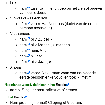
Lets
ņam
tuss. Jammie, uitroep bij het zien of proeven
van iets lekkers.
Slowaaks - Tsjechisch
nám
voorn. Aan/voor ons (datief van de eerste
persoon meervoud).
Vietnamees
nam
bijv. Zuidelijk.
nam
bijv. Mannelijk, mannen-.
năm
num. Vijf.
năm
n. Jaar.
năm
bijv. Jaarlijks.
Xhosa
nam
voorz. Na- + mna: vorm van na- voor de
eerste persoon enkelvoud: en/ook ik, met mij.
— Nederlands woord, definieer in het
Engels
—
nam v. Singular past indicative of nemen.
— In het
Engels
—
Nam prop.n. (Informal) Clipping of Vietnam.