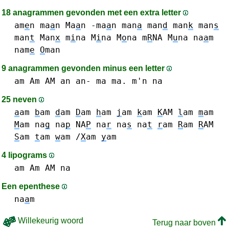
18 anagrammen gevonden met een extra letter
am
e
n
ma
a
n Ma
a
n -ma
a
n
man
a
man
d
man
k
man
s
man
t
Man
x
m
i
na M
i
na
M
o
na
m
R
NA
M
u
na
na
a
m
nam
e
O
man
9 anagrammen gevonden minus een letter
am Am AM
an an-
ma ma.
m'n
na
25 neven
a
am
b
am
d
am
D
am
h
am
j
am
k
am
K
AM
l
am
m
am
M
am
na
g
na
p
NA
P
na
r
na
s
na
t
r
am
R
am
R
AM
S
am
t
am
w
am
/
X
am
y
am
4 lipograms
am Am AM
na
Een epenthese
na
a
m
Willekeurig woord
Terug naar boven