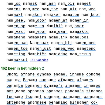
nam␣
op
nam
aak
nam␣
aan
nam␣
bij
nam
eet
nam
ens
nam␣
mee
nam␣
toe
nam␣
uit
nam␣
weg
nam
aakt
nam
aken
nam
aker
nam
aten
nam␣
beet
nam␣
deel
nam␣
door
nam
en␣af
nam
en␣in
nam
en␣op
nam
eten
Nam
ibië
nam␣
over
nam␣
vast
nam␣
voor
nam␣
waar
nam
aakte
nam
akend
nam
akers
nam
elijk
nam
eloos
nam
en␣aan
Nam
enaar
nam
en␣bij
nam
en␣mee
nam
en␣toe
nam
en␣uit
nam
en␣weg
nam
etend
nam
eting
Nam
ibiër
nam
iddag
nam␣
terug
nam
aaksel
+51 woorden
462 keer in het midden
U
nam
i
af
nam
e
dy
nam
o
e
nam
el
in
nam
e
op
nam
e
pa
nam
a
Pa
nam
a
aan
nam
e
af
nam
en
af
nam
es
ba
nam
ba
be
nam
en
dy
nam
o's
in
nam
en
in
nam
es
met
␣nam
e
op
nam
en
op
nam
es
pa
nam
a's
ti
nam
oe
toe
nam
e
tsu
nam
i
weg
nam
e
aan
nam
en
aan
nam
es
akte
nam
e
a
nam
nese
be
nam
ing
bij
nam
en
cd-