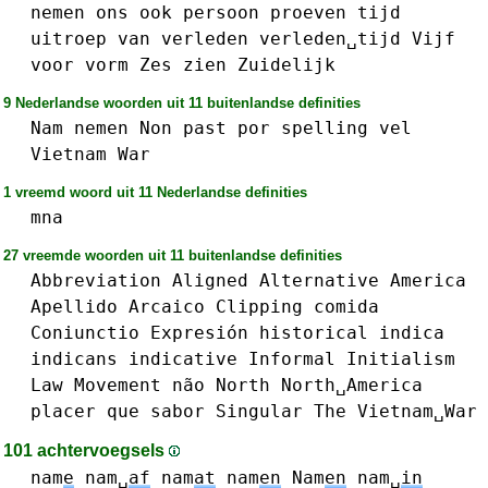
nemen
ons
ook
persoon
proeven
tijd
uitroep
van
verleden
verleden␣tijd
Vijf
voor
vorm
Zes
zien
Zuidelijk
9 Nederlandse woorden uit 11 buitenlandse definities
Nam
nemen
Non
past
por
spelling
vel
Vietnam
War
1 vreemd woord uit 11 Nederlandse definities
mna
27 vreemde woorden uit 11 buitenlandse definities
Abbreviation
Aligned
Alternative
America
Apellido
Arcaico
Clipping
comida
Coniunctio
Expresión
historical
indica
indicans
indicative
Informal
Initialism
Law
Movement
não
North
North␣America
placer
que
sabor
Singular
The
Vietnam␣War
101 achtervoegsels
nam
e
nam␣
af
nam
at
nam
en
Nam
en
nam␣
in