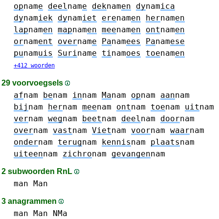
op
nam
e
deel
nam
e
dek
nam
en
dy
nam
ica
dy
nam
iek
dy
nam
iet
ere
nam
en
her
nam
en
lap
nam
en
map
nam
en
mee
nam
en
ont
nam
en
or
nam
ent
over
nam
e
Pa
nam
ees
Pa
nam
ese
pu
nam
uis
Suri
nam
e
ti
nam
oes
toe
nam
en
+412 woorden
29 voorvoegsels
af
nam
be
nam
in
nam
Ma
nam
op
nam
aan
nam
bij
nam
her
nam
mee
nam
ont
nam
toe
nam
uit
nam
ver
nam
weg
nam
beet
nam
deel
nam
door
nam
over
nam
vast
nam
Viet
nam
voor
nam
waar
nam
onder
nam
terug
nam
kennis
nam
plaats
nam
uiteen
nam
zichro
nam
gevangen
nam
2 subwoorden RnL
man Man
3 anagrammen
man Man
NMa