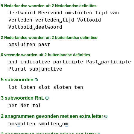
9 Nederlandse woorden uit 2 Nederlandse definities
deelwoord
Meervoud
omsluiten
tijd
van
verleden
verleden␣tijd
Voltooid
Voltooid␣deelwoord
2 Nederlandse woorden uit 2 buitenlandse definities
omsluiten
past
6 vreemde woorden uit 2 buitenlandse definities
and
indicative
participle
Past␣participle
Plural
subjunctive
5 subwoorden
lot
loten
slot
sloten
ten
3 subwoorden RnL
net Net
tol
2 anagrammen gevonden met een extra letter
oms
m
olten
smolten␣o
m