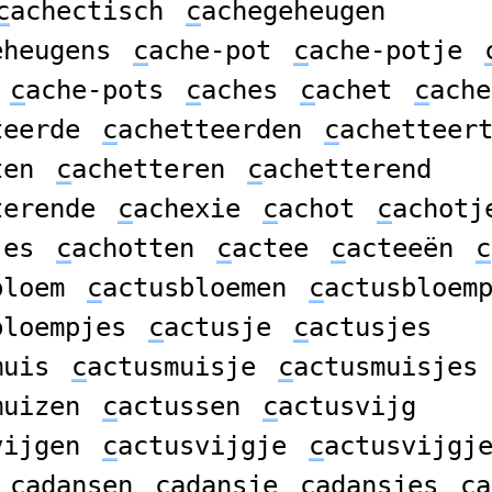
c
achectisch
c
achegeheugen
eheugens
c
ache-pot
c
ache-potje
c
ache-pots
c
aches
c
achet
c
ache
teerde
c
achetteerden
c
achetteer
ten
c
achetteren
c
achetterend
terende
c
achexie
c
achot
c
achotj
jes
c
achotten
c
actee
c
acteeën
c
bloem
c
actusbloemen
c
actusbloem
bloempjes
c
actusje
c
actusjes
muis
c
actusmuisje
c
actusmuisjes
muizen
c
actussen
c
actusvijg
vijgen
c
actusvijgje
c
actusvijgj
c
adansen
c
adansje
c
adansjes
c
a