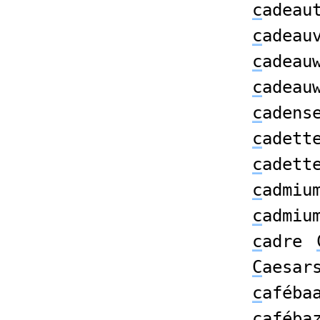
c
adeau
c
adeau
c
adeau
c
adeau
c
adens
c
adett
c
adett
c
admiu
c
admiu
c
adre
C
aesar
c
aféba
c
aféba