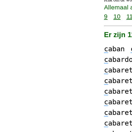
Allemaal 
9
10
1
Er zijn 
c
aban
c
abard
c
abare
c
abare
c
abare
c
abare
c
abare
c
abare