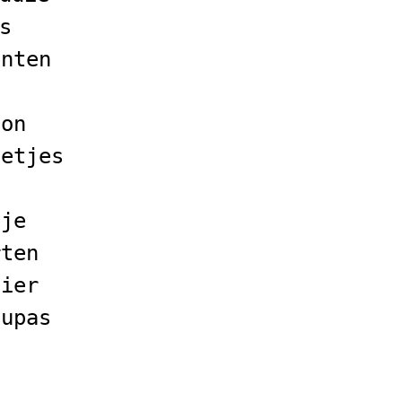
s
enten
l
bon
netjes
tje
rten
pier
aupas