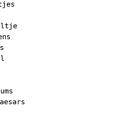
tjes
eltje
ens
s
ol
iums
aesars
e