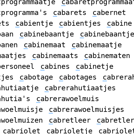
tprogrammaatje
c
abaretprogrammaa
tprogramma's
c
abarets
c
abernet
ets
c
abientje
c
abientjes
c
abine
baan
c
abinebaantje
c
abinebaantj
banen
c
abinemaat
c
abinemaatje
maatjes
c
abinemaats
c
abinematen
personeel
c
abines
c
abinetje
tjes
c
abotage
c
abotages
c
abrera
ahutiaatje
c
abrerahutiaatjes
ahutia's
c
abrerawoelmuis
awoelmuisje
c
abrerawoelmuisjes
awoelmuizen
c
abretleer
c
abretle
c
abriolet
c
abrioletje
c
abriole