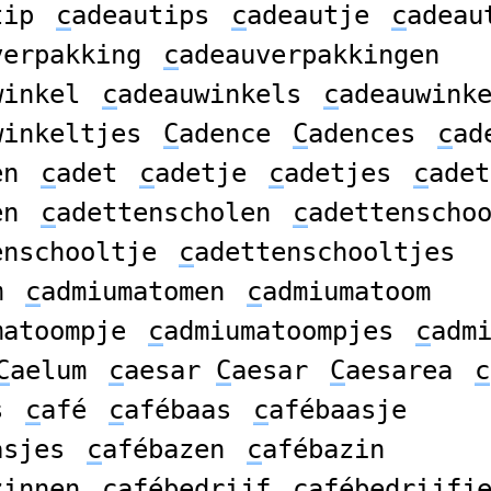
tip
c
adeautips
c
adeautje
c
adeau
verpakking
c
adeauverpakkingen
winkel
c
adeauwinkels
c
adeauwink
winkeltjes
C
adence
C
adences
c
ad
en
c
adet
c
adetje
c
adetjes
c
adet
en
c
adettenscholen
c
adettenscho
enschooltje
c
adettenschooltjes
m
c
admiumatomen
c
admiumatoom
matoompje
c
admiumatoompjes
c
adm
C
aelum
c
aesar
C
aesar
C
aesarea
c
s
c
afé
c
afébaas
c
afébaasje
asjes
c
afébazen
c
afébazin
zinnen
c
afébedrijf
c
afébedrijfj