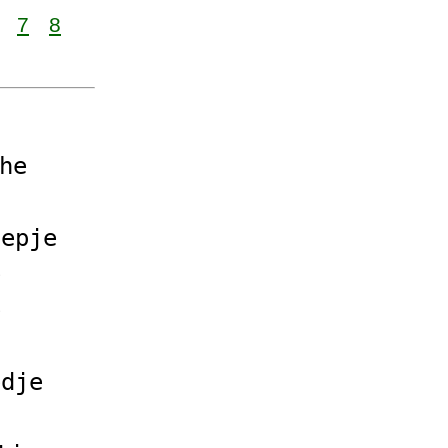
7
8
he
oepje
e
e
edje