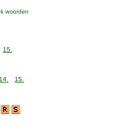
k woorden
15.
14.
15.