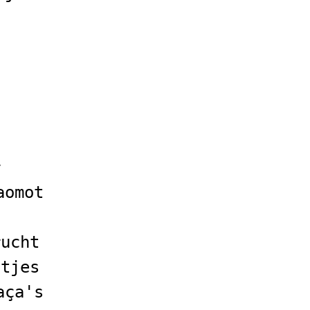
s
r
aomot
rucht
htjes
aça's