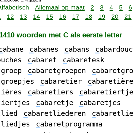
alfabetisch
Allemaal op maat
2
3
4
5
6
1
12
13
14
15
16
17
18
19
20
21
11410 woorden met C als eerste letter
c
abane
c
abanes
c
abans
c
abardouc
ouches
c
abaret
c
abaretesk
tgroep
c
abaretgroepen
c
abaretgr
tgroepjes
c
abaretier
c
abaretièr
tières
c
abaretiers
c
abaretiertj
tiertjes
c
abaretje
c
abaretjes
tlied
c
abaretliederen
c
abaretli
tliedjes
c
abaretprogramma