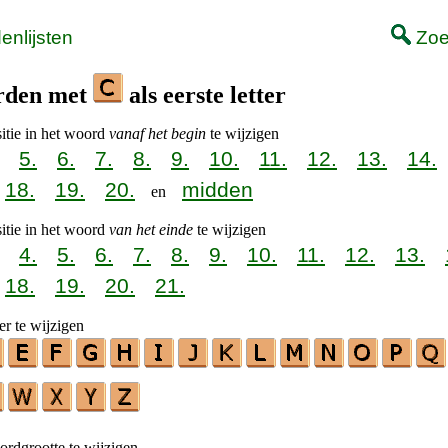
nlijsten
Zoe
rden met
als eerste letter
itie in het woord
vanaf het begin
te wijzigen
5.
6.
7.
8.
9.
10.
11.
12.
13.
14.
18.
19.
20.
midden
en
itie in het woord
van het einde
te wijzigen
4.
5.
6.
7.
8.
9.
10.
11.
12.
13.
18.
19.
20.
21.
er te wijzigen
rdgrootte te wijzigen