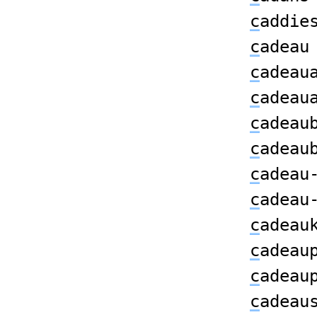
c
addie
c
adeau
c
adeau
c
adeau
c
adeau
c
adeau
c
adeau
c
adeau
c
adeau
c
adeau
c
adeau
c
adeau