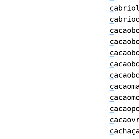
c
abrio
c
abrio
c
acaob
c
acaob
c
acaob
c
acaob
c
acaob
c
acaom
c
acaom
c
acaop
c
acaov
c
achaç