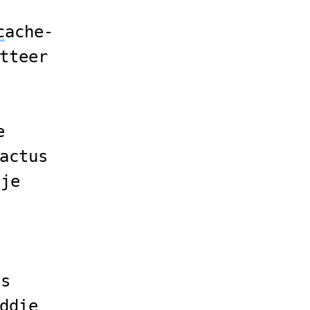
c
ache-
tteer
t
e
actus
pje
es
ddie