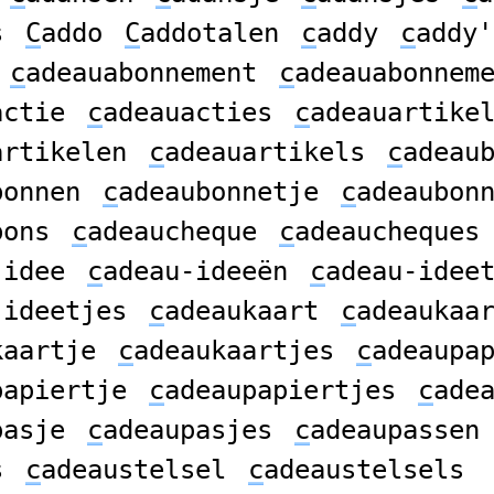
s
C
addo
C
addotalen
c
addy
c
addy'
c
adeauabonnement
c
adeauabonnem
actie
c
adeauacties
c
adeauartike
artikelen
c
adeauartikels
c
adeau
bonnen
c
adeaubonnetje
c
adeaubon
bons
c
adeaucheque
c
adeaucheques
-idee
c
adeau-ideeën
c
adeau-idee
-ideetjes
c
adeaukaart
c
adeaukaa
kaartje
c
adeaukaartjes
c
adeaupa
papiertje
c
adeaupapiertjes
c
ade
pasje
c
adeaupasjes
c
adeaupassen
s
c
adeaustelsel
c
adeaustelsels