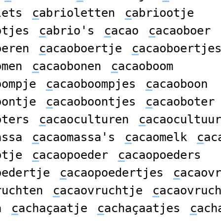
lets
c
abrioletten
c
abriootje
otjes
c
abrio's
c
acao
c
acaoboer
oeren
c
acaoboertje
c
acaoboertje
omen
c
acaobonen
c
acaoboom
oompje
c
acaoboompjes
c
acaoboon
oontje
c
acaoboontjes
c
acaoboter
oters
c
acaoculturen
c
acaocultuu
assa
c
acaomassa's
c
acaomelk
c
ac
otje
c
acaopoeder
c
acaopoeders
oedertje
c
acaopoedertjes
c
acaov
ruchten
c
acaovruchtje
c
acaovruc
a
c
achaçaatje
c
achaçaatjes
c
ach