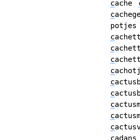
c
ache
c
acheg
potjes
c
achet
c
achet
c
achet
c
achot
c
actus
c
actus
c
actus
c
actus
c
actus
c
adans