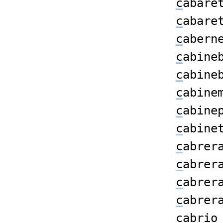
c
abare
c
abare
c
abern
c
abine
c
abine
c
abine
c
abine
c
abine
c
abrer
c
abrer
c
abrer
c
abrer
c
abrio