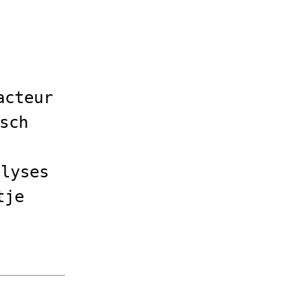
acteur
sch
alyses
tje