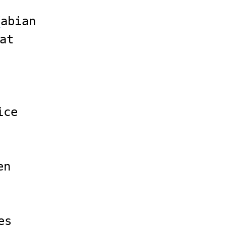
F
abian
at
ice
en
es