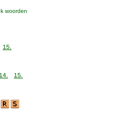
k woorden
15.
14.
15.