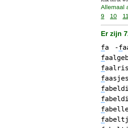
Allemaal 
9
10
1
Er zijn 
f
a
-
f
a
f
aalge
f
aalri
f
aasje
f
abeld
f
abeld
f
abell
f
abelt