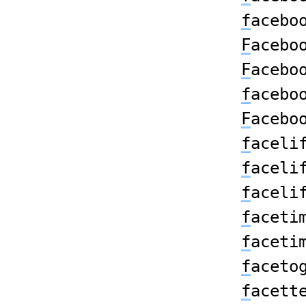
f
acebo
F
acebo
F
acebo
f
acebo
F
acebo
f
aceli
f
aceli
f
aceli
f
aceti
f
aceti
f
aceto
f
acett