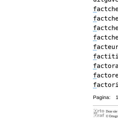
f
actch
f
actch
f
actch
f
actch
f
acteu
f
actit
f
actor
f
actor
f
actor
Pagina:
Deze site
© Ortogra