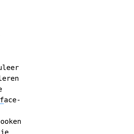
e
uleer
leren
e
f
ace-
booken
tje