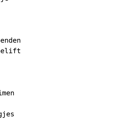
e
ienden
celift
imen
gjes