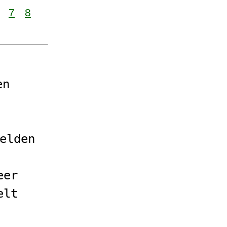
7
8
en
elden
eer
elt