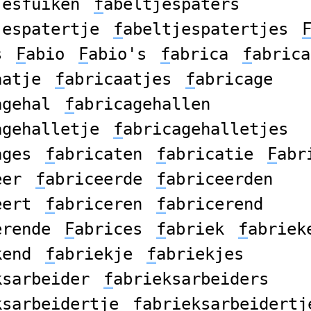
jesfuiken
f
abeltjespaters
jespatertje
f
abeltjespatertjes
s
F
abio
F
abio's
f
abrica
f
abrica
aatje
f
abricaatjes
f
abricage
agehal
f
abricagehallen
agehalletje
f
abricagehalletjes
ages
f
abricaten
f
abricatie
F
abr
eer
f
abriceerde
f
abriceerden
eert
f
abriceren
f
abricerend
erende
F
abrices
f
abriek
f
abriek
kend
f
abriekje
f
abriekjes
ksarbeider
f
abrieksarbeiders
ksarbeidertje
f
abrieksarbeidertj