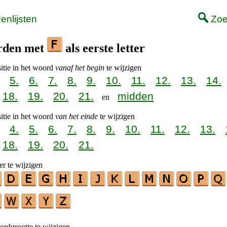
nlijsten
Zoe
rden met
als eerste letter
itie in het woord
vanaf het begin
te wijzigen
5.
6.
7.
8.
9.
10.
11.
12.
13.
14.
18.
19.
20.
21.
midden
en
itie in het woord
van het einde
te wijzigen
4.
5.
6.
7.
8.
9.
10.
11.
12.
13.
18.
19.
20.
21.
er te wijzigen
rdgrootte te wijzigen