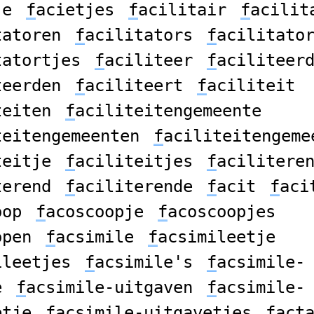
je
f
acietjes
f
acilitair
f
acilit
tatoren
f
acilitators
f
acilitato
tatortjes
f
aciliteer
f
aciliteer
teerden
f
aciliteert
f
aciliteit
teiten
f
aciliteitengemeente
teitengemeenten
f
aciliteitengeme
teitje
f
aciliteitjes
f
acilitere
terend
f
aciliterende
f
acit
f
aci
oop
f
acoscoopje
f
acoscoopjes
open
f
acsimile
f
acsimileetje
ileetjes
f
acsimile's
f
acsimile-
e
f
acsimile-uitgaven
f
acsimile-
etje
f
acsimile-uitgavetjes
f
act