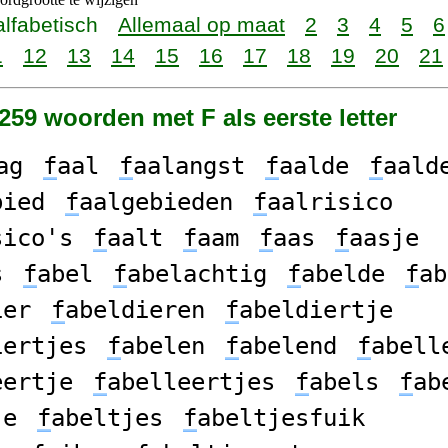
alfabetisch
Allemaal op maat
2
3
4
5
6
1
12
13
14
15
16
17
18
19
20
21
7259 woorden met F als eerste letter
ag
f
aal
f
aalangst
f
aalde
f
aald
bied
f
aalgebieden
f
aalrisico
sico's
f
aalt
f
aam
f
aas
f
aasje
s
f
abel
f
abelachtig
f
abelde
f
ab
ier
f
abeldieren
f
abeldiertje
iertjes
f
abelen
f
abelend
f
abell
eertje
f
abelleertjes
f
abels
f
ab
je
f
abeltjes
f
abeltjesfuik