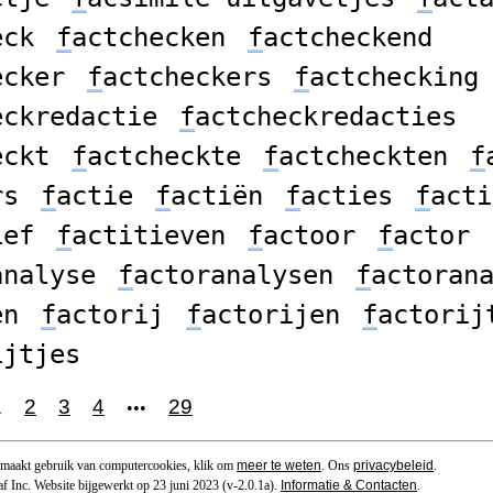
eck
f
actchecken
f
actcheckend
ecker
f
actcheckers
f
actchecking
eckredactie
f
actcheckredacties
eckt
f
actcheckte
f
actcheckten
f
rs
f
actie
f
actiën
f
acties
f
acti
ief
f
actitieven
f
actoor
f
actor
analyse
f
actoranalysen
f
actoran
en
f
actorij
f
actorijen
f
actorij
ijtjes
1
2
3
4
29
•••
 maakt gebruik van computercookies, klik om
meer te weten
. Ons
privacybeleid
.
f Inc. Website bijgewerkt op 23 juni 2023 (v-2.0.1
a
).
Informatie & Contacten
.