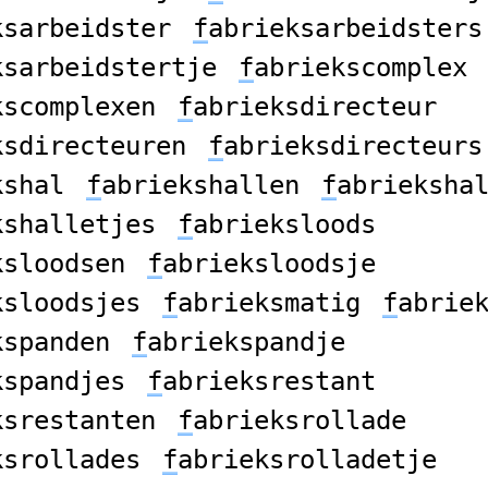
ksarbeidster
f
abrieksarbeidsters
ksarbeidstertje
f
abriekscomplex
kscomplexen
f
abrieksdirecteur
ksdirecteuren
f
abrieksdirecteurs
kshal
f
abriekshallen
f
abrieksha
kshalletjes
f
abrieksloods
ksloodsen
f
abrieksloodsje
ksloodsjes
f
abrieksmatig
f
abrie
kspanden
f
abriekspandje
kspandjes
f
abrieksrestant
ksrestanten
f
abrieksrollade
ksrollades
f
abrieksrolladetje