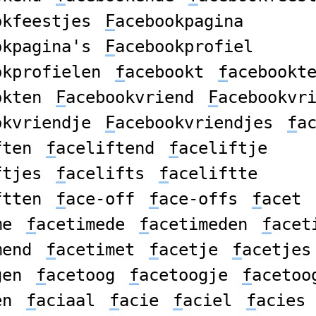
okfeestjes
F
acebookpagina
okpagina's
F
acebookprofiel
okprofielen
f
acebookt
f
acebookt
okten
F
acebookvriend
F
acebookvr
okvriendje
F
acebookvriendjes
f
a
ften
f
aceliftend
f
aceliftje
ftjes
f
acelifts
f
aceliftte
ftten
f
ace-off
f
ace-offs
f
acet
me
f
acetimede
f
acetimeden
f
acet
mend
f
acetimet
f
acetje
f
acetjes
gen
f
acetoog
f
acetoogje
f
acetoo
en
f
aciaal
f
acie
f
aciel
f
acies