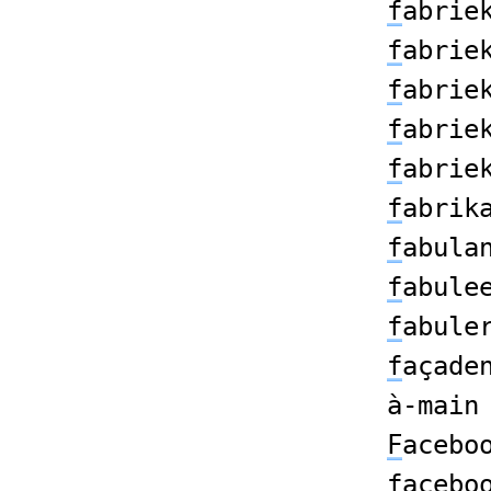
f
abrie
f
abrie
f
abrie
f
abrie
f
abrie
f
abrik
f
abula
f
abule
f
abule
f
açade
à-main
F
acebo
f
acebo