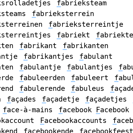
ksrolladetjes
f
abrieksteam
ksteams
f
abrieksterrein
ksterreinen
f
abrieksterreintje
ksterreintjes
f
abriekt
f
abriekt
kten
f
abrikant
f
abrikanten
antje
f
abrikantjes
f
abulant
nten
f
abulantje
f
abulantjes
f
ab
erde
f
abuleerden
f
abuleert
f
abu
rend
f
abulerende
f
abuleus
f
açad
n
f
açades
f
açadetje
f
açadetjes
f
ace-à-mains
f
acebook
F
acebook
okaccount
F
acebookaccounts
f
ace
okend
f
acebookende
f
acebookfees