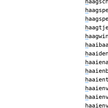
h
aagsc
h
aagsp
h
aagsp
h
aagtj
h
aagwi
h
aaiba
h
aaide
h
aaien
h
aaien
h
aaien
h
aaien
h
aaien
h
aaien