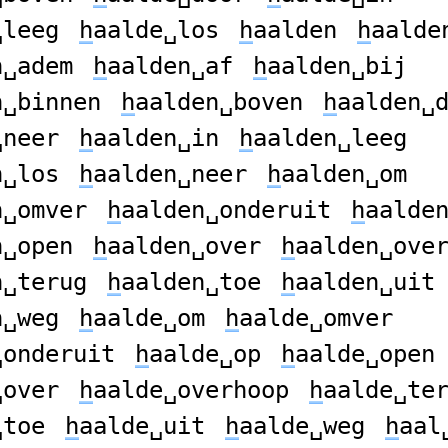
␣leeg
h
aalde␣los
h
aalden
h
aalde
n␣adem
h
aalden␣af
h
aalden␣bij
n␣binnen
h
aalden␣boven
h
aalden␣
␣neer
h
aalden␣in
h
aalden␣leeg
n␣los
h
aalden␣neer
h
aalden␣om
n␣omver
h
aalden␣onderuit
h
aalde
n␣open
h
aalden␣over
h
aalden␣ove
n␣terug
h
aalden␣toe
h
aalden␣uit
n␣weg
h
aalde␣om
h
aalde␣omver
␣onderuit
h
aalde␣op
h
aalde␣open
␣over
h
aalde␣overhoop
h
aalde␣te
␣toe
h
aalde␣uit
h
aalde␣weg
h
aal