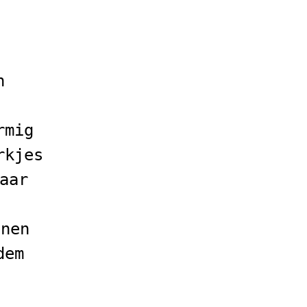
n
rmig
rkjes
aar
nnen
dem