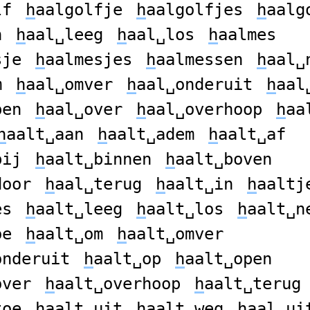
lf
h
aalgolfje
h
aalgolfjes
h
aalg
n
h
aal␣leeg
h
aal␣los
h
aalmes
sje
h
aalmesjes
h
aalmessen
h
aal␣
m
h
aal␣omver
h
aal␣onderuit
h
aal
pen
h
aal␣over
h
aal␣overhoop
h
aa
h
aalt␣aan
h
aalt␣adem
h
aalt␣af
bij
h
aalt␣binnen
h
aalt␣boven
door
h
aal␣terug
h
aalt␣in
h
aaltj
es
h
aalt␣leeg
h
aalt␣los
h
aalt␣n
oe
h
aalt␣om
h
aalt␣omver
onderuit
h
aalt␣op
h
aalt␣open
over
h
aalt␣overhoop
h
aalt␣terug
toe
h
aalt␣uit
h
aalt␣weg
h
aal␣ui