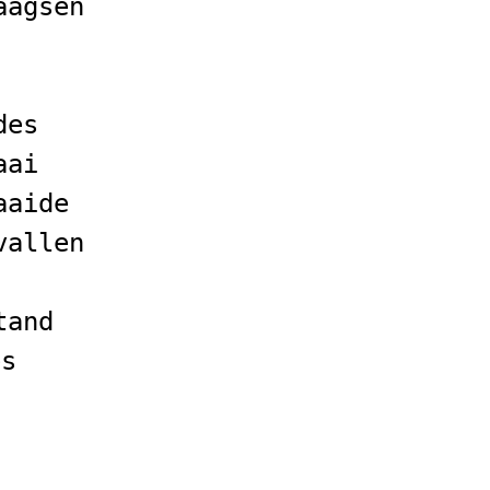
aagsen
des
aai
aaide
vallen
tand
es