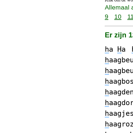
Allemaal 
9
10
1
Er zijn 
h
a
H
a
h
aagbe
h
aagbe
h
aagbo
h
aagde
h
aagdo
h
aagje
h
aagro