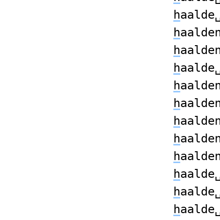
h
aalde
h
aalde
h
aalde
h
aalde
h
aalde
h
aalde
h
aalde
h
aalde
h
aalde
h
aalde
h
aalde
h
aalde