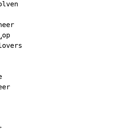
olven
neer
␣op
lovers
e
eer
t