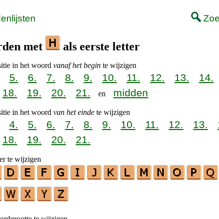
nlijsten
Zoe
rden met
als eerste letter
itie in het woord
vanaf het begin
te wijzigen
5.
6.
7.
8.
9.
10.
11.
12.
13.
14.
18.
19.
20.
21.
midden
en
itie in het woord
van het einde
te wijzigen
4.
5.
6.
7.
8.
9.
10.
11.
12.
13.
18.
19.
20.
21.
er te wijzigen
rdgrootte te wijzigen