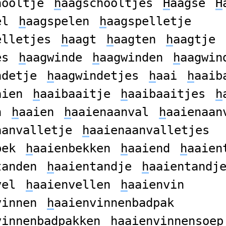
hooltje
h
aagschooltjes
H
aagse
H
el
h
aagspelen
h
aagspelletje
elletjes
h
aagt
h
aagten
h
aagtje
es
h
aagwinde
h
aagwinden
h
aagwin
ndetje
h
aagwindetjes
h
aai
h
aaib
aien
h
aaibaaitje
h
aaibaaitjes
h
n
h
aaien
h
aaienaanval
h
aaienaan
aanvalletje
h
aaienaanvalletjes
bek
h
aaienbekken
h
aaiend
h
aaien
tanden
h
aaientandje
h
aaientandj
vel
h
aaienvellen
h
aaienvin
vinnen
h
aaienvinnenbadpak
vinnenbadpakken
h
aaienvinnensoep