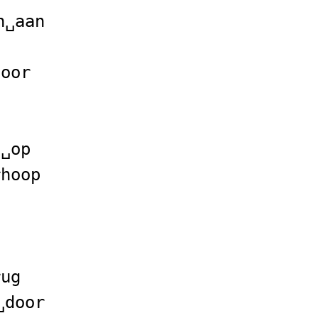
n␣aan
door
n␣op
rhoop
rug
␣door