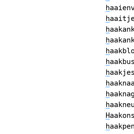
h
aaien
h
aaitj
h
aakan
h
aakan
h
aakbl
h
aakbu
h
aakje
h
aakna
h
aakna
h
aakne
H
aakon
h
aakpe