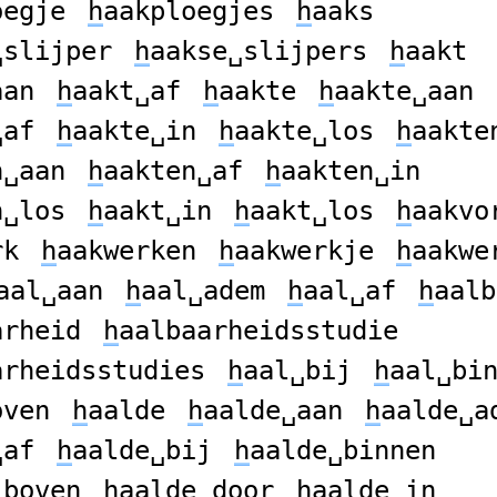
oegje
h
aakploegjes
h
aaks
␣slijper
h
aakse␣slijpers
h
aakt
aan
h
aakt␣af
h
aakte
h
aakte␣aan
␣af
h
aakte␣in
h
aakte␣los
h
aakte
n␣aan
h
aakten␣af
h
aakten␣in
n␣los
h
aakt␣in
h
aakt␣los
h
aakvo
rk
h
aakwerken
h
aakwerkje
h
aakwe
aal␣aan
h
aal␣adem
h
aal␣af
h
aalb
arheid
h
aalbaarheidsstudie
arheidsstudies
h
aal␣bij
h
aal␣bi
oven
h
aalde
h
aalde␣aan
h
aalde␣a
␣af
h
aalde␣bij
h
aalde␣binnen
␣boven
h
aalde␣door
h
aalde␣in