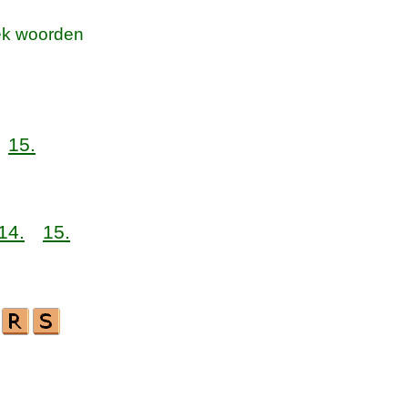
k woorden
15.
14.
15.