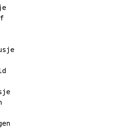
je
f
usje
ld
sje
n
gen