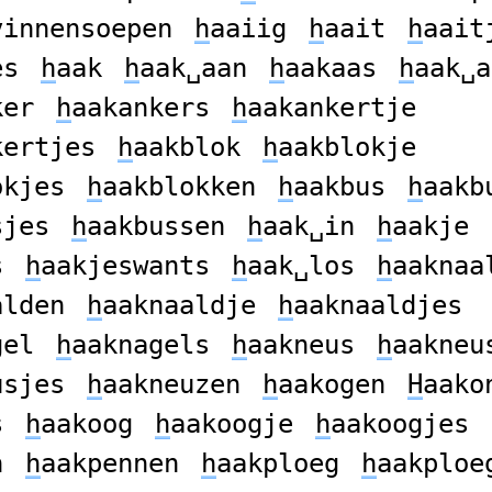
vinnensoepen
h
aaiig
h
aait
h
aait
es
h
aak
h
aak␣aan
h
aakaas
h
aak␣a
ker
h
aakankers
h
aakankertje
kertjes
h
aakblok
h
aakblokje
okjes
h
aakblokken
h
aakbus
h
aakb
sjes
h
aakbussen
h
aak␣in
h
aakje
s
h
aakjeswants
h
aak␣los
h
aaknaa
alden
h
aaknaaldje
h
aaknaaldjes
gel
h
aaknagels
h
aakneus
h
aakneu
usjes
h
aakneuzen
h
aakogen
H
aako
s
h
aakoog
h
aakoogje
h
aakoogjes
n
h
aakpennen
h
aakploeg
h
aakploe