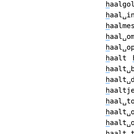
h
aalgo
h
aal␣i
h
aalme
h
aal␣o
h
aal␣o
h
aalt
h
aalt␣
h
aalt␣
h
aaltj
h
aal␣t
h
aalt␣
h
aalt␣
h
aalt␣