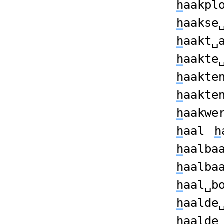
h
aakpl
h
aakse
h
aakt␣
h
aakte
h
aakte
h
aakte
h
aakwe
h
aal
h
h
aalba
h
aalba
h
aal␣b
h
aalde
h
aalde