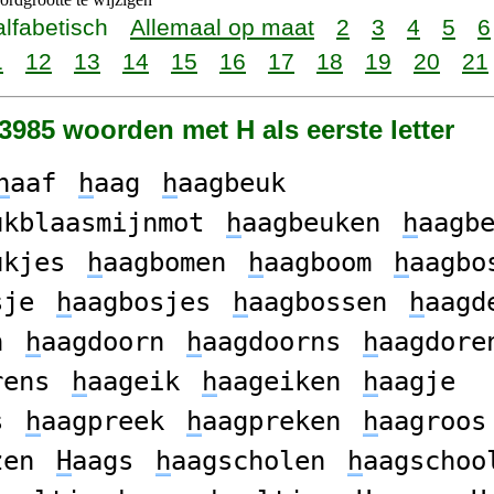
alfabetisch
Allemaal op maat
2
3
4
5
6
1
12
13
14
15
16
17
18
19
20
21
13985 woorden met H als eerste letter
h
aaf
h
aag
h
aagbeuk
ukblaasmijnmot
h
aagbeuken
h
aagb
ukjes
h
aagbomen
h
aagboom
h
aagbo
sje
h
aagbosjes
h
aagbossen
h
aagd
n
h
aagdoorn
h
aagdoorns
h
aagdore
rens
h
aageik
h
aageiken
h
aagje
s
h
aagpreek
h
aagpreken
h
aagroos
zen
H
aags
h
aagscholen
h
aagschoo