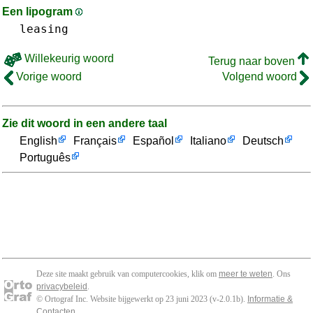
Een lipogram
leasing
Willekeurig woord
Terug naar boven
Vorige woord
Volgend woord
Zie dit woord in een andere taal
English
Français
Español
Italiano
Deutsch
Português
Deze site maakt gebruik van computercookies, klik om
meer te weten
. Ons
privacybeleid
.
© Ortograf Inc. Website bijgewerkt op 23 juni 2023 (v-2.0.1
b
).
Informatie &
Contacten
.