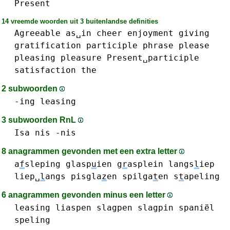
Present
14 vreemde woorden uit 3 buitenlandse definities
Agreeable
as␣in
cheer
enjoyment
giving
gratification
participle
phrase
please
pleasing
pleasure
Present␣participle
satisfaction
the
2 subwoorden
-ing
leasing
3 subwoorden RnL
Isa
nis -nis
8 anagrammen gevonden met een extra letter
a
f
sleping
glasp
u
ien
g
r
asplein
langs
l
iep
liep␣
l
angs
pisgla
z
en
spilga
t
en
s
t
apeling
6 anagrammen gevonden minus een letter
leasing
liaspen
slagpen
slagpin
spaniël
speling