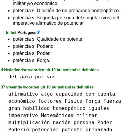
militar y/o económico.
potencia s. Dilución de un preparado homeopático.
potenciá v. Segunda persona del singular (vos) del
imperativo afirmativo de potenciar.
— In het
Portugees
—
potência s. Qualidade de potente.
potência s. Poderio.
potência s. Poder.
potência s. Força.
4 Nederlandse woorden uit 10 buitenlandse definities
del
para
por
vos
37 vreemde woorden uit 10 buitenlandse definities
afirmativo
algo
capacidad
con
cuenta
económico
factores
Física
Força
Fuerza
gran
habilidad
homeopático
iguales
imperativo
Matemáticas
militar
multiplicación
nación
persona
Poder
Poderio
potenciar
potente
preparado