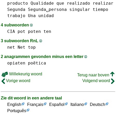
producto
Qualidade
que
realizado
realizar
Segunda
Segunda␣persona
singular
tiempo
trabajo
Una
unidad
4 subwoorden
CIA
pot
poten
ten
3 subwoorden RnL
net Net
top
2 anagrammen gevonden minus een letter
opiaten
poëtica
Willekeurig woord
Terug naar boven
Vorige woord
Volgend woord
Zie dit woord in een andere taal
English
Français
Español
Italiano
Deutsch
Português