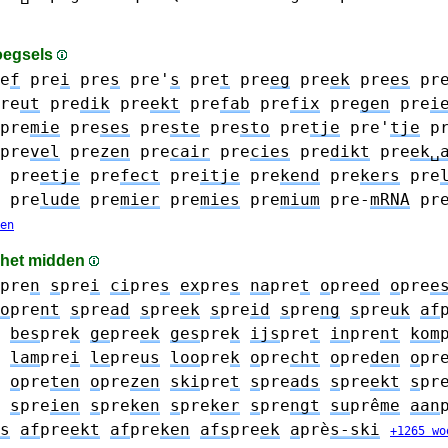
oegsels
e
f
pre
i
pre
s
pre'
s
pre
t
pre
eg
pre
ek
pre
es
pr
re
ut
pre
dik
pre
ekt
pre
fab
pre
fix
pre
gen
pre
i
pre
mie
pre
ses
pre
ste
pre
sto
pre
tje
pre'
tje
p
pre
vel
pre
zen
pre
cair
pre
cies
pre
dikt
pre
ek␣
pre
etje
pre
fect
pre
itje
pre
kend
pre
kers
pre
pre
lude
pre
mier
pre
mies
pre
mium
pre-
mRNA
pr
en
n het midden
pre
n
s
pre
i
ci
pre
s
ex
pre
s
na
pre
t
o
pre
ed
o
pre
e
o
pre
nt
s
pre
ad
s
pre
ek
s
pre
id
s
pre
ng
s
pre
uk
af
bes
pre
k
ge
pre
ek
ges
pre
k
ijs
pre
t
in
pre
nt
kom
lam
pre
i
le
pre
us
loo
pre
k
o
pre
cht
o
pre
den
o
pr
o
pre
ten
o
pre
zen
ski
pre
t
s
pre
ads
s
pre
ekt
s
pr
s
pre
ien
s
pre
ken
s
pre
ker
s
pre
ngt
su
prê
me
aan
s
af
pre
ekt
af
pre
ken
afs
pre
ek
a
prè
s-ski
+1265 wo