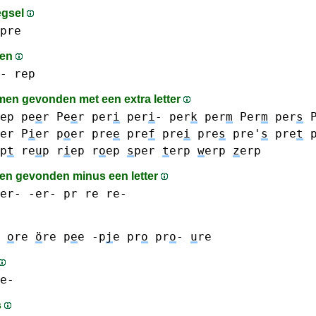
egsel
pre
men
-
rep
en gevonden met een extra letter
ep
pe
e
r Pe
e
r
per
i
per
i
-
per
k
per
m
Per
m
per
s
P
er P
i
er
p
o
er
pre
e
pre
f
pre
i
pre
s
pre'
s
pre
t
p
t
re
u
p
r
i
ep
r
o
ep
s
per
t
erp
w
erp
z
erp
n gevonden minus een letter
er- -er-
pr
re re-
o
re
ö
re
p
e
e
-p
j
e
pr
o
pr
o
-
u
re
e-
s