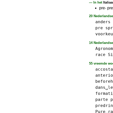
— In het
Italia
pre- pr
20 Nederlandse
anders
pre
spr
voorkeu
14 Nederlandse
Agronom
race
Si
55 vreemde woo
accosta
anterio
beforeh
dans␣le
formati
parte
p
predrin
Pure␣ra