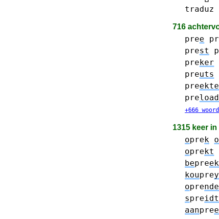
traduz
716 achterv
pre
e
pr
pre
st
p
pre
ker
pre
uts
pre
ekte
pre
load
+666 woord
1315 keer i
o
pre
k
o
o
pre
kt
be
pre
ek
kou
pre
y
o
pre
nde
s
pre
idt
aan
pre
e