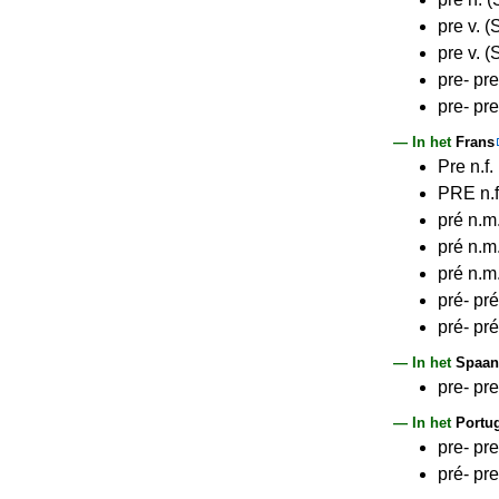
pre v. (
pre v. 
pre- pre
pre- pre
— In het
Frans
Pre n.f
PRE n.f
pré n.m
pré n.m.
pré n.m
pré- pré
pré- pr
— In het
Spaan
pre- pre
— In het
Portu
pre- pre
pré- pr