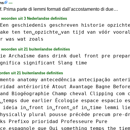
ans
—
ef. Prima parte di lemmi formati dall’accostamento di due…
 woorden uit 3 Nederlandse definities
Een
geschiedenis
geschreven
historie
opzicht
ake
ten
ten␣opzichte␣van
tijd
van
vóór
voora
r
was
wat
zoals
 woorden uit 21 buitenlandse definities
ie
Archaïsme
dans
drink
duel
front
pre
prepa
gnifica
significant
Slang
time
rden uit 21 buitenlandse definities
mento
anatomy
antecedência
antecipação
anter
ridad
antériorité
Atout
Avantage
Bagne
Befor
and
Biogéographie
Champ
cheval
Clipping
com
␣temps
due
earlier
Écologie
espace
espacio
e
ideia
in␣front
in␣front␣of
in␣time
lemmi
li
hysically
plural
pousse
précède
precum
pre-d
ks
Prefixo
prioridad
Professeure
Pure
ce␣espagnole
que
Qui
something
temps
the
tie