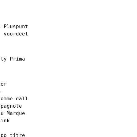
e
Pluspunt
l
voordeel
rty
Prima
ior
e
comme
dall
spagnole
eu
Marque
rink
mpo
titre