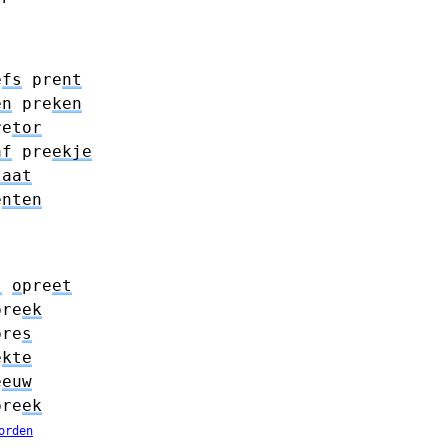
e
fs
pre
nt
en
pre
ken
re
tor
af
pre
ekje
laat
e
nten
s
o
pre
et
pre
ek
pre
s
e
kte
e
euw
pre
ek
orden