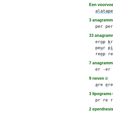
Een voorvo
alatape
3 anagram
per per
33 anagramm
er
o
p
k
r
pe
u
r
p
i
re
e
p
re
7 anagramme
er -er 
9 neven
a
re
e
re
3 lipograms
pr
re r
2 epenthesi