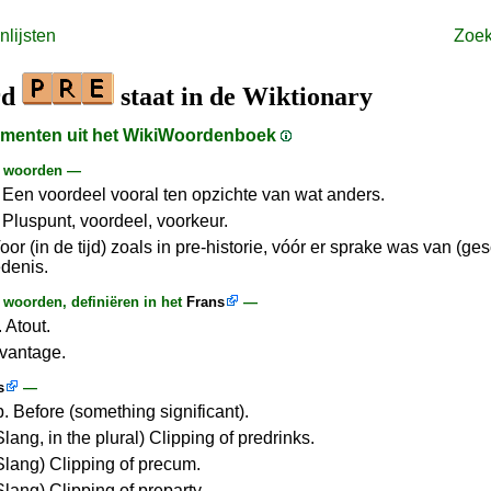
lijsten
Zoe
rd
staat in de Wiktionary
agmenten uit het WikiWoordenboek
e woorden —
 Een voordeel vooral ten opzichte van wat anders.
 Pluspunt, voordeel, voorkeur.
or (in de tijd) zoals in pre-historie, vóór er sprake was van (ge
denis.
woorden, definiëren in het
Frans
—
 Atout.
Avantage.
s
—
p. Before (something significant).
Slang, in the plural) Clipping of predrinks.
(Slang) Clipping of precum.
Slang) Clipping of preparty.