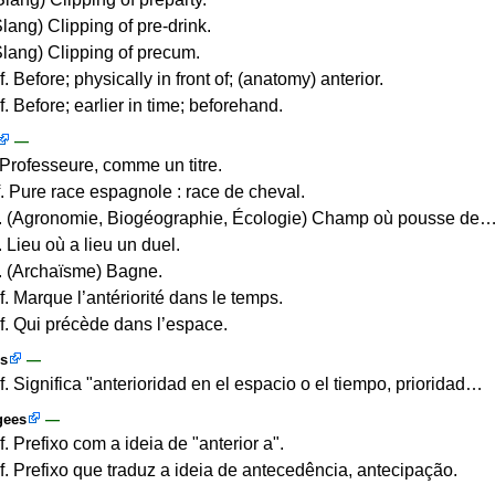
Slang) Clipping of pre-drink.
(Slang) Clipping of precum.
f. Before; physically in front of; (anatomy) anterior.
f. Before; earlier in time; beforehand.
—
. Professeure, comme un titre.
. Pure race espagnole : race de cheval.
. (Agronomie, Biogéographie, Écologie) Champ où pousse de
 Lieu où a lieu un duel.
. (Archaïsme) Bagne.
f. Marque l’antériorité dans le temps.
éf. Qui précède dans l’espace.
s
—
f. Significa "anterioridad en el espacio o el tiempo, prioridad…
gees
—
f. Prefixo com a ideia de "anterior a".
ef. Prefixo que traduz a ideia de antecedência, antecipação.