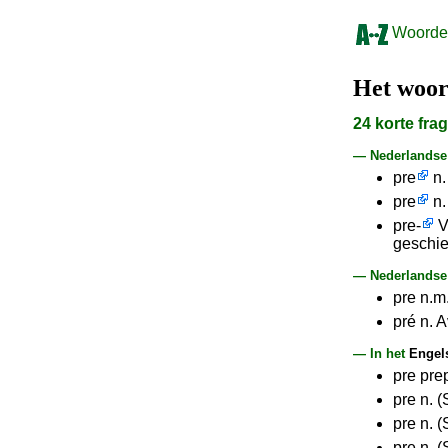
Woorden
Het woo
24 korte fr
— Nederlands
pre
n.
pre
n.
pre-
Vo
geschie
— Nederlandse 
pre n.m.
pré n. 
— In het
Engel
pre pre
pre n. (
pre n. 
pre n. (