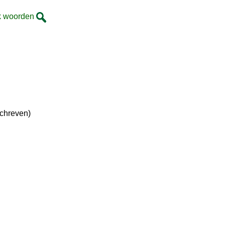
k woorden
schreven)