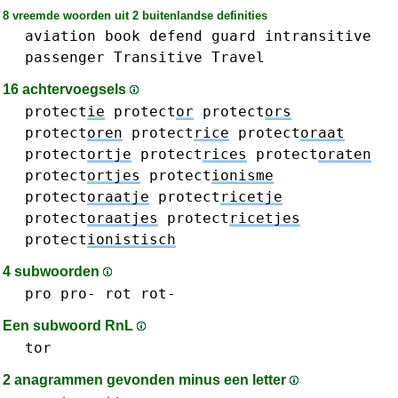
8 vreemde woorden uit 2 buitenlandse definities
aviation
book
defend
guard
intransitive
passenger
Transitive
Travel
16 achtervoegsels
protect
ie
protect
or
protect
ors
protect
oren
protect
rice
protect
oraat
protect
ortje
protect
rices
protect
oraten
protect
ortjes
protect
ionisme
protect
oraatje
protect
ricetje
protect
oraatjes
protect
ricetjes
protect
ionistisch
4 subwoorden
pro pro-
rot rot-
Een subwoord RnL
tor
2 anagrammen gevonden minus een letter