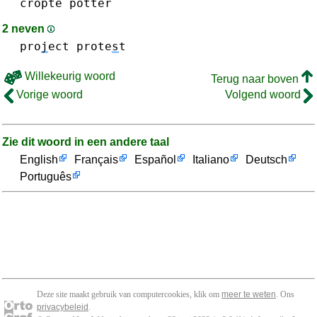
cropte
potter
2 neven
pro
j
ect
prote
s
t
Willekeurig woord
Terug naar boven
Vorige woord
Volgend woord
Zie dit woord in een andere taal
English
Français
Español
Italiano
Deutsch
Português
Deze site maakt gebruik van computercookies, klik om
meer te weten
. Ons
privacybeleid
.