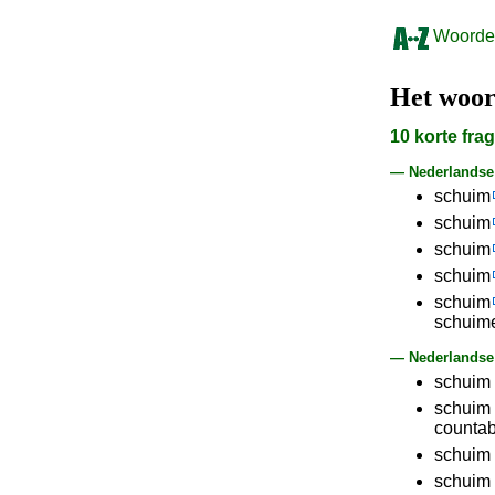
Woorden
Het woo
10 korte fr
— Nederlands
schuim
schuim
schuim
schuim
schuim
schuim
— Nederlandse 
schuim 
schuim 
countab
schuim 
schuim n