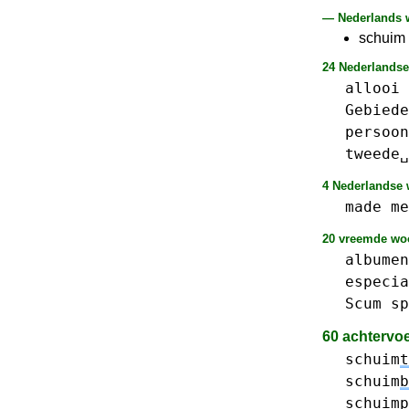
— Nederlands w
schuim
24 Nederlandse
allooi
Gebiede
persoon
tweede␣
4 Nederlandse w
made
me
20 vreemde woo
albumen
especia
Scum
sp
60 achtervo
schuim
t
schuim
b
schuim
p