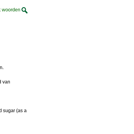
k woorden
n.
d van
d sugar (as a