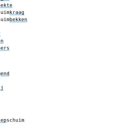
bekte
huim
kraag
huim
bekken
r
en
bers
m
end
ij
iep
schuim