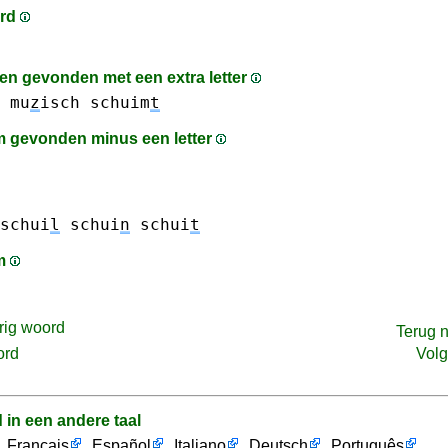
ord
n gevonden met een extra letter
mu
z
isch
schuim
t
 gevonden minus een letter
schui
l
schui
n
schui
t
am
rig woord
Terug 
ord
Vol
d in een andere taal
Français
Español
Italiano
Deutsch
Português