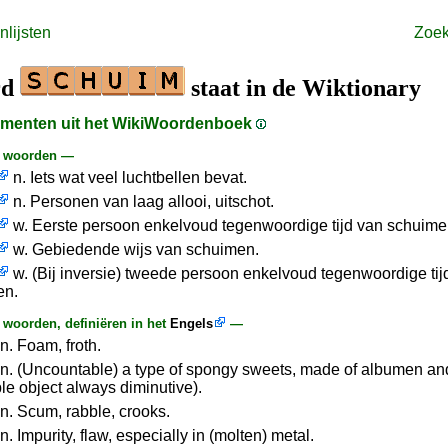
lijsten
Zoe
rd
staat in de Wiktionary
agmenten uit het WikiWoordenboek
e woorden —
n. Iets wat veel luchtbellen bevat.
n. Personen van laag allooi, uitschot.
w. Eerste persoon enkelvoud tegenwoordige tijd van schuime
w. Gebiedende wijs van schuimen.
w. (Bij inversie) tweede persoon enkelvoud tegenwoordige tij
en.
woorden, definiëren in het
Engels
—
n. Foam, froth.
n. (Uncountable) a type of spongy sweets, made of albumen an
le object always diminutive).
n. Scum, rabble, crooks.
. Impurity, flaw, especially in (molten) metal.