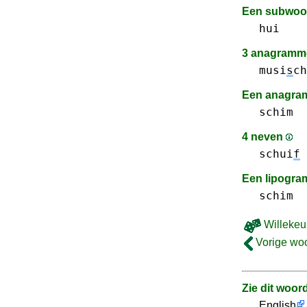
Een subwo
hui
3 anagramme
musi
s
ch
Een anagram
schim
4 neven
schui
f
Een lipogr
schim
Willekeu
Vorige wo
Zie dit woor
English