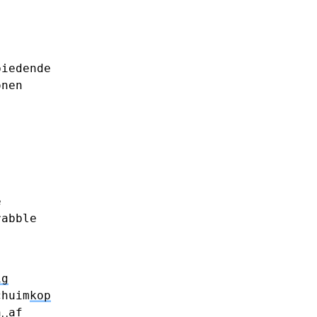
biedende
onen
e
rabble
ig
chuim
kop
n␣af