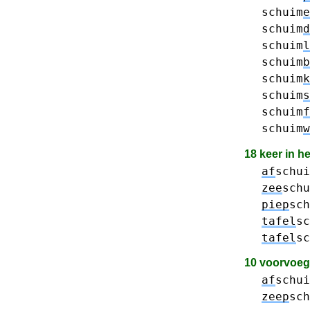
schuim
e
schuim
d
schuim
l
schuim
b
schuim
k
schuim
s
schuim
f
schuim
w
18 keer in h
af
schui
zee
schu
piep
sch
tafel
sc
tafel
sc
10 voorvoe
af
schui
zeep
sch