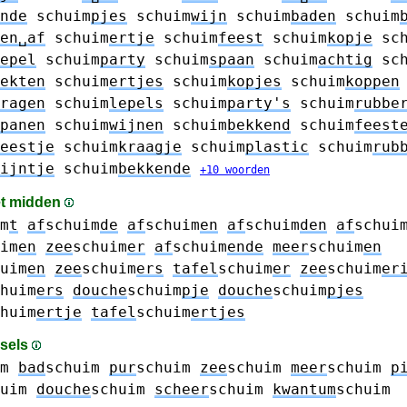
nde
schuim
pjes
schuim
wijn
schuim
baden
schuim
en␣af
schuim
ertje
schuim
feest
schuim
kopje
sc
epel
schuim
party
schuim
spaan
schuim
achtig
sc
ekten
schuim
ertjes
schuim
kopjes
schuim
koppen
ragen
schuim
lepels
schuim
party's
schuim
rubbe
panen
schuim
wijnen
schuim
bekkend
schuim
feest
eestje
schuim
kraagje
schuim
plastic
schuim
rub
ijntje
schuim
bekkende
+10 woorden
et midden
m
t
af
schuim
de
af
schuim
en
af
schuim
den
af
schui
im
en
zee
schuim
er
af
schuim
ende
meer
schuim
en
uim
en
zee
schuim
ers
tafel
schuim
er
zee
schuim
er
huim
ers
douche
schuim
pje
douche
schuim
pjes
huim
ertje
tafel
schuim
ertjes
gsels
m
bad
schuim
pur
schuim
zee
schuim
meer
schuim
p
uim
douche
schuim
scheer
schuim
kwantum
schuim