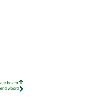
naar boven
gend woord