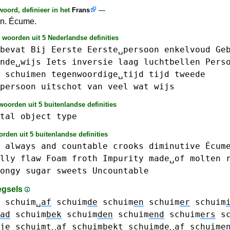
oord, definieer in het
Frans
—
 n. Écume.
 woorden uit 5 Nederlandse definities
bevat
Bij
Eerste
Eerste␣persoon
enkelvoud
Ge
nde␣wijs
Iets
inversie
laag
luchtbellen
Pers
schuimen
tegenwoordige␣tijd
tijd
tweede
persoon
uitschot
van
veel
wat
wijs
oorden uit 5 buitenlandse definities
tal
object
type
rden uit 5 buitenlandse definities
always
and
countable
crooks
diminutive
Écum
lly
flaw
Foam
froth
Impurity
made␣of
molten
ongy
sugar
sweets
Uncountable
egsels
schuim␣
af
schuim
de
schuim
en
schuim
er
schuim
ad
schuim
bek
schuim
den
schuim
end
schuim
ers
s
je
schuim
t␣af
schuim
bekt
schuim
de␣af
schuim
e