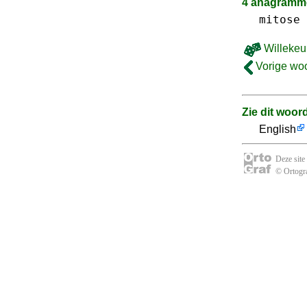
4 anagramme
mitose
Willekeu
Vorige wo
Zie dit woor
English
Deze site
© Ortogra