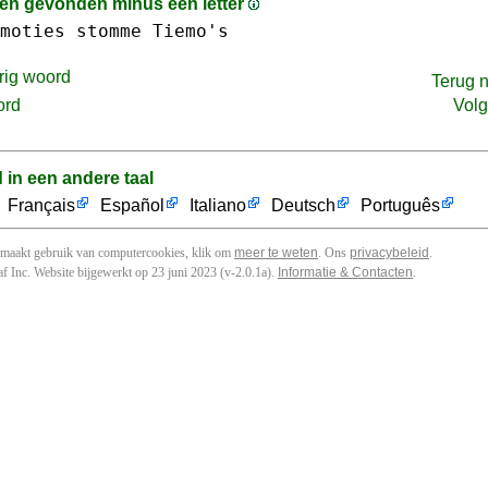
n gevonden minus een letter
moties
stomme
Tiemo's
rig woord
Terug 
ord
Vol
d in een andere taal
Français
Español
Italiano
Deutsch
Português
 maakt gebruik van computercookies, klik om
meer te weten
. Ons
privacybeleid
.
f Inc. Website bijgewerkt op 23 juni 2023 (v-2.0.1
a
).
Informatie & Contacten
.