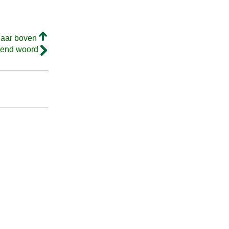
naar boven
gend woord