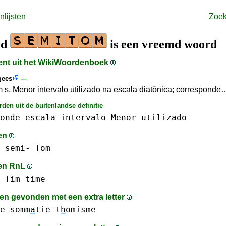
lijsten
Zoe
rd
is een vreemd woord
ment uit het WikiWoordenboek
gees
—
 s. Menor intervalo utilizado na escala diatônica; corresponde
den uit de buitenlandse definitie
onde
escala
intervalo
Menor
utilizado
en
semi-
Tom
en RnL
Tim
time
n gevonden met een extra letter
e
somm
a
tie
t
h
omisme