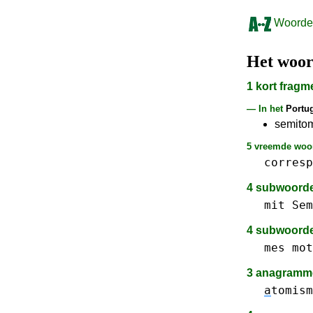
Woorden
Het woo
1 kort frag
— In het
Portu
semitom
5 vreemde woor
corresp
4 subwoord
mit
Sem
4 subwoord
mes
mot
3 anagramme
a
tomism