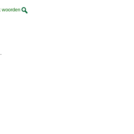
k woorden
…