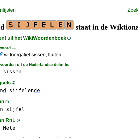
lijsten
Zoe
rd
staat in de Wiktion
ment uit het WikiWoordenboek
 woord —
w. Inergatief sissen, fluiten.
woorden uit de Nederlandse definitie
sissen
gsels
n
d
sijfelen
de
en
n
sijfel
en RnL
Nele