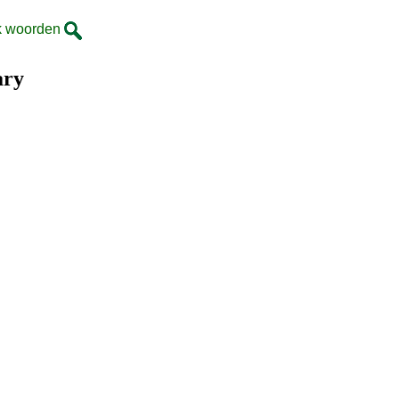
k woorden
ary