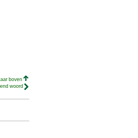
naar boven
gend woord