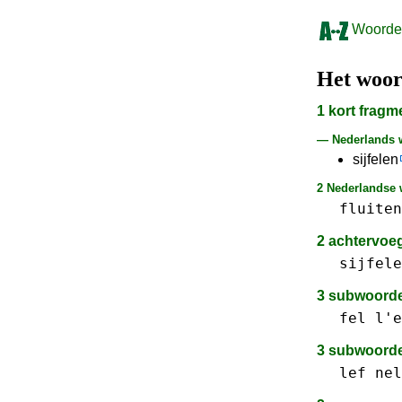
Woorden
Het woo
1 kort frag
— Nederlands
sijfelen
2 Nederlandse 
fluiten
2 achtervoe
sijfele
3 subwoord
fel
l'e
3 subwoord
lef
nel