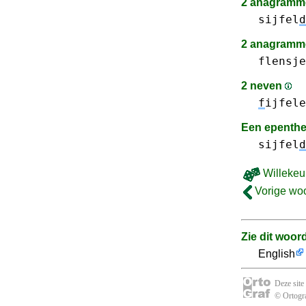
2 anagramme
sijfel
d
2 anagramme
flensje
2 neven
f
ijfele
Een epenth
sijfel
d
Willekeu
Vorige wo
Zie dit woor
English
Deze site
© Ortogra