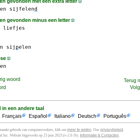
n gevonden met een extra letter
en
sijfelen
d
n gevonden minus een letter
liefjes
n
sij
p
elen
ese
en
rig woord
Terug 
ord
Vol
d in een andere taal
Français
Español
Italiano
Deutsch
Português
 maakt gebruik van computercookies, klik om
meer te weten
. Ons
privacybeleid
.
f Inc. Website bijgewerkt op 23 juni 2023 (v-2.0.1
b
).
Informatie & Contacten
.