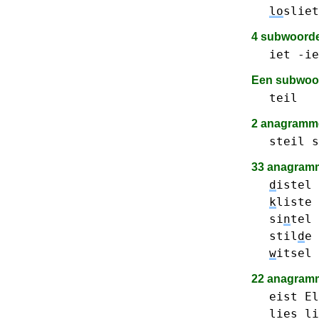
lo
sliet
4 subwoord
iet -ie
Een subwoo
teil
2 anagram
steil
s
33 anagramm
d
istel
k
liste
si
n
tel
stil
d
e
w
itsel
22 anagramm
eist
El
lies
li