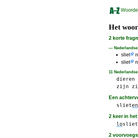
Woorden
Het woo
2 korte fra
— Nederlands
sliet
n
sliet
n
11 Nederlandse
dieren
zijn
zi
Een achterv
sliet
en
2 keer in he
lo
sliet
2 voorvoeg