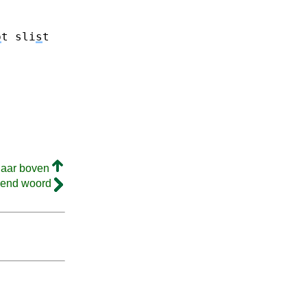
p
t
sli
s
t
naar boven
gend woord