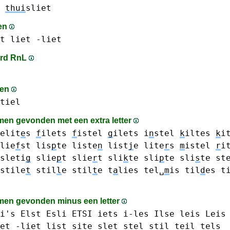
thui
sliet
en
t
liet -liet
rd RnL
men
tiel
en gevonden met een extra letter
elit
e
s
f
ilets
f
istel
g
ilets
i
n
stel
k
iltes
k
i
lie
f
st
lis
p
te
liste
n
list
j
e
lite
r
s
m
istel
r
i
sleti
g
slie
p
t
slie
r
t
sli
k
te
sli
p
te
sli
s
te
st
stile
t
stil
l
e
stil
t
e
t
a
lies
tel␣
m
is
til
d
es
t
en gevonden minus een letter
i's
Elst
Esli
ETSI
iets
i-les
Ilse
leis Leis
et -liet
list
site
slet
stel
stil
teil
tels