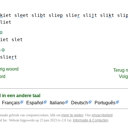
k
iet
sl
e
et
sli
b
t
slie
p
slie
r
sli
j
t
sli
k
t
sli
liet
iet
slet
s
slie
r
t
rig woord
Terug 
ord
Vol
d in een andere taal
Français
Español
Italiano
Deutsch
Português
 maakt gebruik van computercookies, klik om
meer te weten
. Ons
privacybeleid
.
f Inc. Website bijgewerkt op 23 juni 2023 (v-2.0.1
a
).
Informatie & Contacten
.