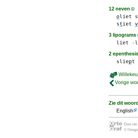
12 neven
o
liet
s
s
t
iet
v
3 lipograms
liet -l
2 epenthesi
slie
p
t
Willekeu
Vorige wo
Zie dit woor
English
Deze site
© Ortogra