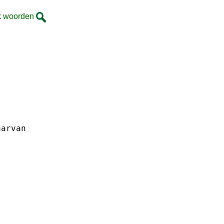
k woorden
aarvan