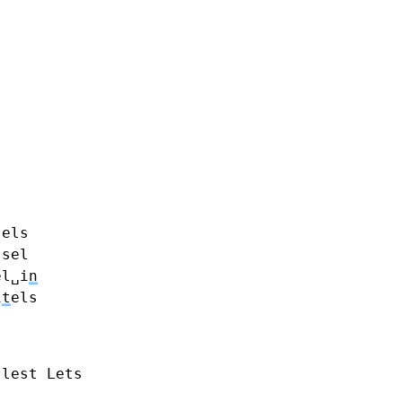
tels
tsel
el␣i
n
i
t
els
lest
Lets