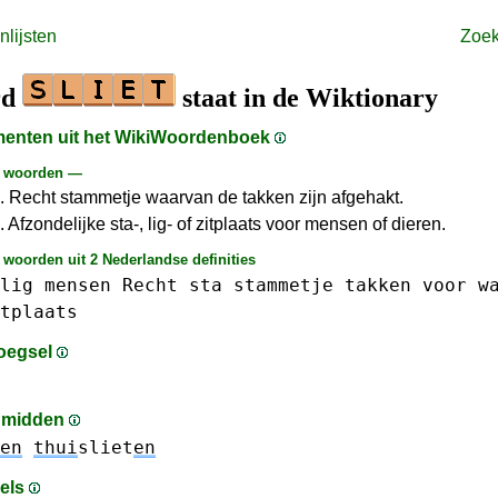
lijsten
Zoe
rd
staat in de Wiktionary
gmenten uit het WikiWoordenboek
e woorden —
. Recht stammetje waarvan de takken zijn afgehakt.
. Afzondelijke sta-, lig- of zitplaats voor mensen of dieren.
 woorden uit 2 Nederlandse definities
lig
mensen
Recht
sta
stammetje
takken
voor
w
tplaats
oegsel
t midden
en
thui
sliet
en
sels