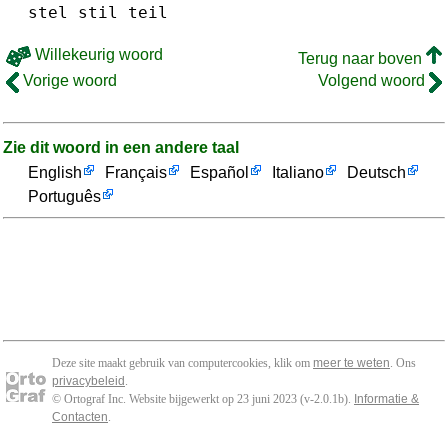
stel
stil
teil
Willekeurig woord
Terug naar boven
Vorige woord
Volgend woord
Zie dit woord in een andere taal
English
Français
Español
Italiano
Deutsch
Português
Deze site maakt gebruik van computercookies, klik om
meer te weten
. Ons
privacybeleid
.
© Ortograf Inc. Website bijgewerkt op 23 juni 2023 (v-2.0.1
b
).
Informatie &
Contacten
.