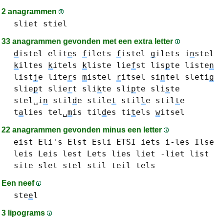
2 anagrammen
sliet
stiel
33 anagrammen gevonden met een extra letter
d
istel
elit
e
s
f
ilets
f
istel
g
ilets
i
n
stel
k
iltes
k
itels
k
liste
lie
f
st
lis
p
te
liste
n
list
j
e
lite
r
s
m
istel
r
itsel
si
n
tel
sleti
g
slie
p
t
slie
r
t
sli
k
te
sli
p
te
sli
s
te
stel␣i
n
stil
d
e
stile
t
stil
l
e
stil
t
e
t
a
lies
tel␣
m
is
til
d
es
ti
t
els
w
itsel
22 anagrammen gevonden minus een letter
eist
Eli's
Elst
Esli
ETSI
iets
i-les
Ilse
leis Leis
lest
Lets
lies
liet -liet
list
site
slet
stel
stil
teil
tels
Een neef
ste
e
l
3 lipograms