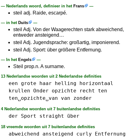
— Nederlands woord, definieer in het
Frans
—
steil adj. Raide, escarpé.
— in het
Duits
—
steil Adj. Von der Waagerechten stark abweichend,
entweder ansteigend…
steil Adj. Jugendsprache: großartig, imponierend.
steil Adj. Sport: über größere Entfernung.
— In het
Engels
—
Steil prop.n. A surname.
13 Nederlandse woorden uit 2 Nederlandse definities
een
grote
haar
helling
horizontaal
krullen
Onder
opzichte
recht
ten
ten␣opzichte␣van
van
zonder
4 Nederlandse woorden uit 7 buitenlandse definities
der
Sport
straight
über
18 vreemde woorden uit 7 buitenlandse definities
abweichend
ansteigend
curly
Entfernung