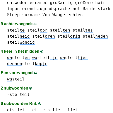
entweder
escarpé
großartig
größere
hair
imponierend
Jugendsprache
not
Raide
stark
Steep
surname
Von
Waagerechten
9 achtervoegsels
steil
te
steil
oor
steil
ten
steil
tes
steil
heid
steil
oren
steil
orig
steil
heden
steil
wandig
4 keer in het midden
wa
steil
en
wa
steil
tje
wa
steil
tjes
dennen
steil
kopje
Een voorvoegsel
wa
steil
2 subwoorden
-ste
teil
6 subwoorden RnL
ets
iet -iet
iets
liet -liet