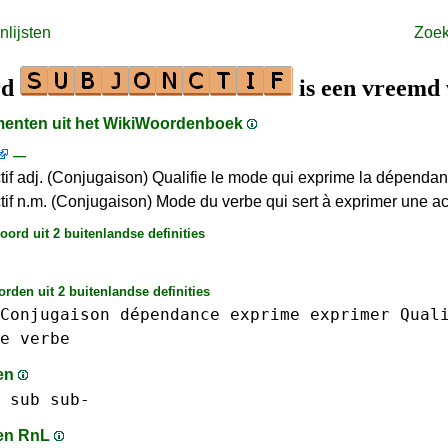
lijsten
Zoe
rd
is een vreemd
gmenten uit het WikiWoordenboek
—
tif adj. (Conjugaison) Qualifie le mode qui exprime la dépend
tif n.m. (Conjugaison) Mode du verbe qui sert à exprimer une a
ord uit 2 buitenlandse definities
rden uit 2 buitenlandse definities
Conjugaison
dépendance
exprime
exprimer
Qual
e
verbe
en
sub sub-
en RnL