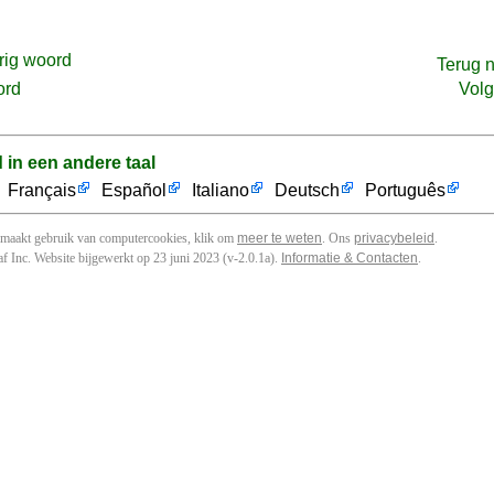
rig woord
Terug 
ord
Vol
d in een andere taal
Français
Español
Italiano
Deutsch
Português
 maakt gebruik van computercookies, klik om
meer te weten
. Ons
privacybeleid
.
f Inc. Website bijgewerkt op 23 juni 2023 (v-2.0.1
a
).
Informatie & Contacten
.