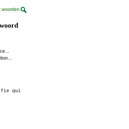
k woorden
 woord
ance…
ction…
ifie
qui