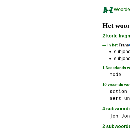
Woorden
Het woo
2 korte fra
— In het
Frans
subjonc
subjonc
1 Nederlands wo
mode
10 vreemde woo
action
sert
un
4 subwoord
jon Jon
2 subwoord