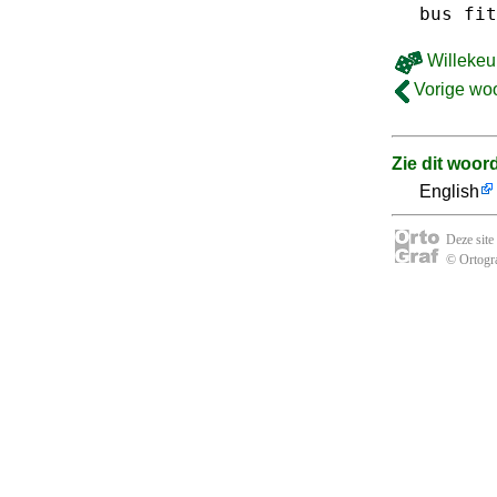
bus
fit
Willekeu
Vorige wo
Zie dit woor
English
Deze site
© Ortogra