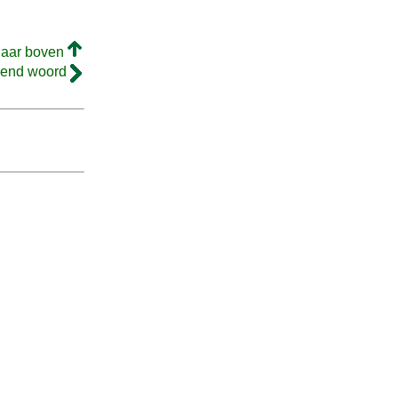
naar boven
gend woord