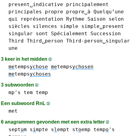
present␣indicative
principalement
principales
propre
propre␣à
Quelqu’une
qui
représentation
Rythme
Saison
selon
siècles
silences
simple
simple␣present
singular
sont
Spécialement
Succession
Third
Third␣person
Third-person␣singular
une
3 keer in het midden
me
temps
ychose
me
temps
ychosen
me
temps
ychoses
3 subwoorden
mp's
tem
temp
Een subwoord RnL
met
6 anagrammen gevonden met een extra letter
sept
u
m
s
i
mpte
s
l
empt
st
o
emp
temp
o
's