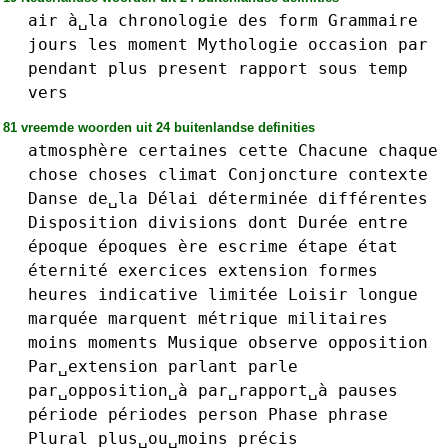
air
à␣la
chronologie
des
form
Grammaire
jours
les
moment
Mythologie
occasion
par
pendant
plus
present
rapport
sous
temp
vers
81 vreemde woorden uit 24 buitenlandse definities
atmosphère
certaines
cette
Chacune
chaque
chose
choses
climat
Conjoncture
contexte
Danse
de␣la
Délai
déterminée
différentes
Disposition
divisions
dont
Durée
entre
époque
époques
ère
escrime
étape
état
éternité
exercices
extension
formes
heures
indicative
limitée
Loisir
longue
marquée
marquent
métrique
militaires
moins
moments
Musique
observe
opposition
Par␣extension
parlant
parle
par␣opposition␣à
par␣rapport␣à
pauses
période
périodes
person
Phase
phrase
Plural
plus␣ou␣moins
précis