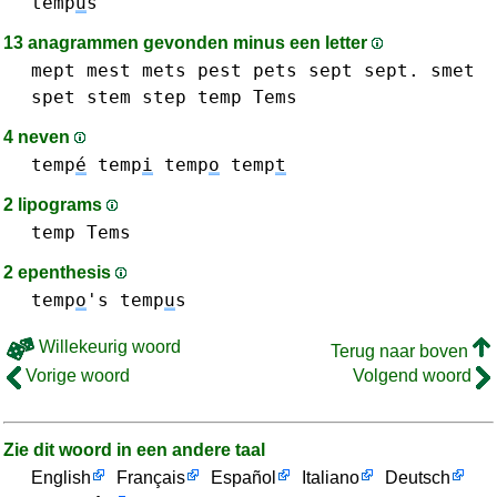
temp
u
s
13 anagrammen gevonden minus een letter
mept
mest
mets
pest
pets
sept sept.
smet
spet
stem
step
temp
Tems
4 neven
temp
é
temp
i
temp
o
temp
t
2 lipograms
temp
Tems
2 epenthesis
temp
o
's
temp
u
s
Willekeurig woord
Terug naar boven
Vorige woord
Volgend woord
Zie dit woord in een andere taal
English
Français
Español
Italiano
Deutsch