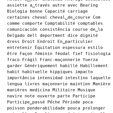
assiette
a␣través
autre
avec
Bearing
Biologia
bonne
Capacité
carriage
certaines
cheval
cheval␣de␣course
Com
comme
comporte
Comptabilité
comptables
comunicación
consistência
course
de␣la
Delgado
dell
deportment
dice
dignité
dress
Droit
Endroit
En␣particulier
entretenir
Équitation
espessura
estilo
être
Façon
féminin
féodal
fief
fisiologia
fraco
Frágil
Franc-maçonnerie
fuerza
garder
Génériquement
habillé
Habillement
habit
habituelle
hippiques
impacto
importância
intensidad
intestino
laquelle
lengua
livres
maçonnerie
maintien
Manière
manières
medicina
Militaire
Musique
navire
note
ouverte
parte
Participe
Participe␣passé
Pêche
Période
poca
poisson
ponderabilidade
pouca
prolonger