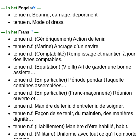
— In het
Engels
—
tenue n. Bearing, carriage, deportment.
tenue n. Mode of dress.
— In het
Frans
—
tenue n.f. (Génériquement) Action de tenir.
tenue n.f. (Marine) Ancrage d’un navire.
tenue n.f. (Comptabilité) Remplissage et maintien à jour
des livres comptables.
tenue n.f. (Équitation) (Vieilli) Art de garder une bonne
assiette…
tenue n.f. (En particulier) Période pendant laquelle
certaines assemblées…
tenue n.f. (En particulier) (Franc-maçonnerie) Réunion
ouverte et…
tenue n.f. Manière de tenir, d’entretenir, de soigner.
tenue n.f. Façon de se tenir, du maintien, des manières ;
dignité…
tenue n.f. (Habillement) Manière d’être habillé, habit.
tenue n.f. (Militaire) Uniforme avec tout ce qu’il comporte