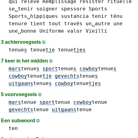
qui
relève
Remplissage
résister
rituelle
se␣tenir
soigner
spessore
Sports
Sports␣hippiques
sustancia
tenir
ténu
tenure
tient
tout
través
un␣autre
une
une␣bonne
Uniforme
valor
Vieilli
3 achtervoegsels
tenue
s
tenue
tje
tenue
tjes
7 keer in het midden
mars
tenue
s
sport
tenue
s
cowboy
tenue
s
cowboy
tenue
tje
gevechts
tenue
s
uitgaans
tenue
s
cowboy
tenue
tjes
5 voorvoegsels
mars
tenue
sport
tenue
cowboy
tenue
gevechts
tenue
uitgaans
tenue
Een subwoord
ten