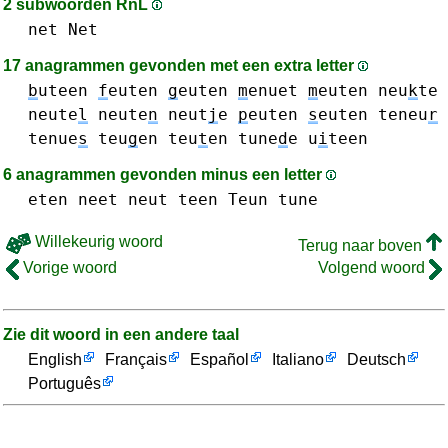
2 subwoorden RnL
net Net
17 anagrammen gevonden met een extra letter
b
uteen
f
euten
g
euten
m
enuet
m
euten
neu
k
te
neute
l
neute
n
neut
j
e
p
euten
s
euten
teneu
r
tenue
s
teu
g
en
teu
t
en
tune
d
e
u
i
teen
6 anagrammen gevonden minus een letter
eten
neet
neut
teen
Teun
tune
Willekeurig woord
Terug naar boven
Vorige woord
Volgend woord
Zie dit woord in een andere taal
English
Français
Español
Italiano
Deutsch
Português