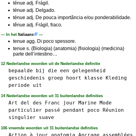
ténue adj. Frágil.
ténue adj. Delgado.
ténue adj. De pouca importância e/ou ponderabilidade.
tênue adj. Frágil, fraco.
— In het
Italiaans
—
tenue agg. Di poco spessore.
tenue s. (Biologia) (anatomia) (fisiologia) (medicina)
parte dell’intestino…
12 Nederlandse woorden uit de Nederlandse definitie
bepaalde
bij
die
een
gelegenheid
geschiedenis
groep
hoort
klasse
Kleding
periode
uit
14 Nederlandse woorden uit 31 buitenlandse definities
Art
del
des
Franc
jour
Marine
Mode
particulier
passé
pendant
poco
Réunion
singulier
suave
106 vreemde woorden uit 31 buitenlandse definities
Action
à␣jour
anatomia
Ancrage
assemblées