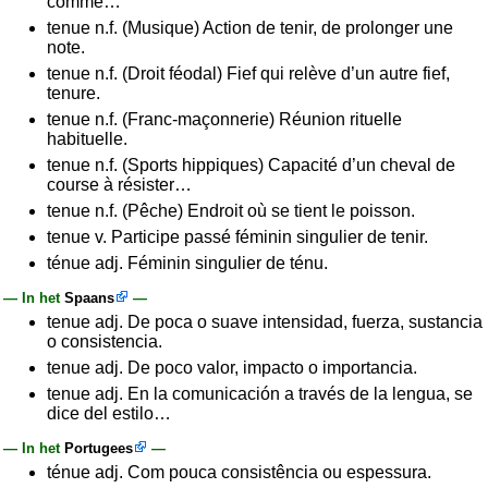
comme…
tenue n.f. (Musique) Action de tenir, de prolonger une
note.
tenue n.f. (Droit féodal) Fief qui relève d’un autre fief,
tenure.
tenue n.f. (Franc-maçonnerie) Réunion rituelle
habituelle.
tenue n.f. (Sports hippiques) Capacité d’un cheval de
course à résister…
tenue n.f. (Pêche) Endroit où se tient le poisson.
tenue v. Participe passé féminin singulier de tenir.
ténue adj. Féminin singulier de ténu.
— In het
Spaans
—
tenue adj. De poca o suave intensidad, fuerza, sustancia
o consistencia.
tenue adj. De poco valor, impacto o importancia.
tenue adj. En la comunicación a través de la lengua, se
dice del estilo…
— In het
Portugees
—
ténue adj. Com pouca consistência ou espessura.