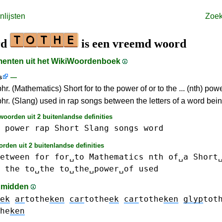
lijsten
Zoe
rd
is een vreemd woord
gmenten uit het WikiWoordenboek
s
—
hr. (Mathematics) Short for to the power of or to the ... (nth) powe
phr. (Slang) used in rap songs between the letters of a word bein
oorden uit 2 buitenlandse definities
power
rap
Short
Slang
songs
word
rden uit 2 buitenlandse definities
etween
for
for␣to
Mathematics
nth
of␣a
Short
the
to␣the
to␣the␣power␣of
used
t midden
ek
ar
tothe
ken
car
tothe
ek
car
tothe
ken
glyp
tot
he
ken