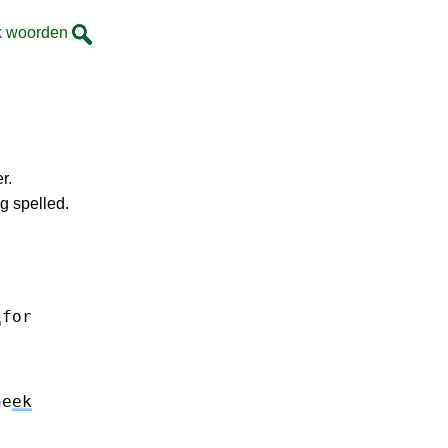
k woorden
r.
g spelled.
␣for
he
ek