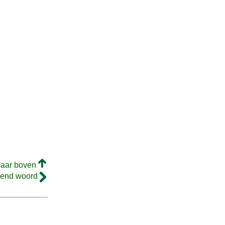
naar boven
gend woord