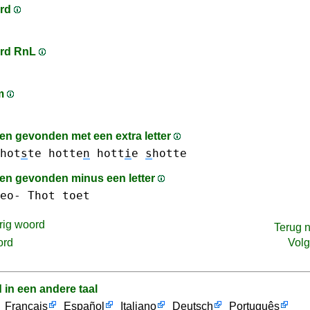
ord
rd RnL
am
n gevonden met een extra letter
hot
s
te
hotte
n
hott
i
e
s
hotte
n gevonden minus een letter
eo-
Thot
toet
rig woord
Terug 
ord
Vol
d in een andere taal
Français
Español
Italiano
Deutsch
Português