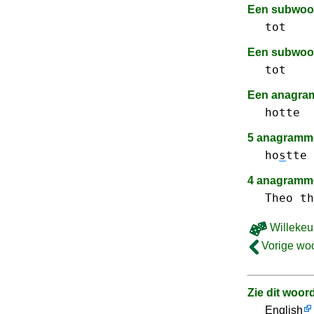
Een subwo
tot
Een subwoo
tot
Een anagr
hotte
5 anagramme
ho
s
tte
4 anagramme
Theo th
Willekeu
Vorige wo
Zie dit woor
English