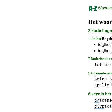
Woorden
Het woo
2 korte fra
— In het
Engel
to␣the p
to␣the 
7 Nederlandse w
letters
13 vreemde woo
being
b
spelled
6 keer in he
ar
tothe
glyp
tot