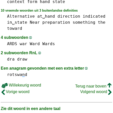
context
form
hand
state
10 vreemde woorden uit 3 buitenlandse definities
Alternative
at␣hand
direction
indicated
in␣state
Near
preparation
something
the
toward
4 subwoorden
ARDS
war
Ward
Wards
2 subwoorden RnL
dra
draw
Een anagram gevonden met een extra letter
rotswa
n
d
Willekeurig woord
Terug naar boven
Vorige woord
Volgend woord
Zie dit woord in een andere taal