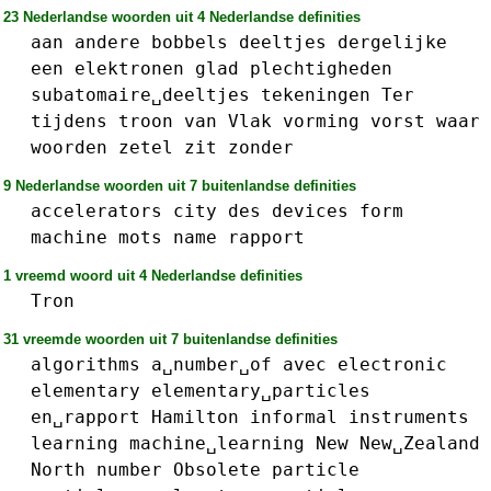
23 Nederlandse woorden uit 4 Nederlandse definities
aan
andere
bobbels
deeltjes
dergelijke
een
elektronen
glad
plechtigheden
subatomaire␣deeltjes
tekeningen
Ter
tijdens
troon
van
Vlak
vorming
vorst
waar
woorden
zetel
zit
zonder
9 Nederlandse woorden uit 7 buitenlandse definities
accelerators
city
des
devices
form
machine
mots
name
rapport
1 vreemd woord uit 4 Nederlandse definities
Tron
31 vreemde woorden uit 7 buitenlandse definities
algorithms
a␣number␣of
avec
electronic
elementary
elementary␣particles
en␣rapport
Hamilton
informal
instruments
learning
machine␣learning
New
New␣Zealand
North
number
Obsolete
particle