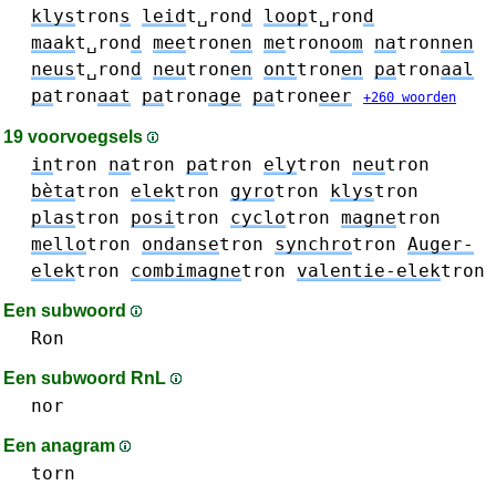
klys
tron
s
leid
t␣ron
d
loop
t␣ron
d
maak
t␣ron
d
mee
tron
en
me
tron
oom
na
tron
nen
neus
t␣ron
d
neu
tron
en
ont
tron
en
pa
tron
aal
pa
tron
aat
pa
tron
age
pa
tron
eer
+260 woorden
19 voorvoegsels
in
tron
na
tron
pa
tron
ely
tron
neu
tron
bèta
tron
elek
tron
gyro
tron
klys
tron
plas
tron
posi
tron
cyclo
tron
magne
tron
mello
tron
ondanse
tron
synchro
tron
Auger-
elek
tron
combimagne
tron
valentie-elek
tron
Een subwoord
Ron
Een subwoord RnL
nor
Een anagram
torn