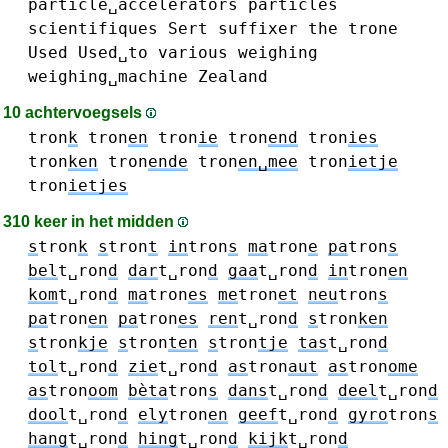
particle␣accelerators
particles
scientifiques
Sert
suffixer
the
trone
Used
Used␣to
various
weighing
weighing␣machine
Zealand
10 achtervoegsels
tron
k
tron
en
tron
ie
tron
end
tron
ies
tron
ken
tron
ende
tron
en␣mee
tron
ietje
tron
ietjes
310 keer in het midden
s
tron
k
s
tron
t
in
tron
s
ma
tron
e
pa
tron
s
bel
t␣ron
d
dar
t␣ron
d
gaa
t␣ron
d
in
tron
en
kom
t␣ron
d
ma
tron
es
me
tron
et
neu
tron
s
pa
tron
en
pa
tron
es
ren
t␣ron
d
s
tron
ken
s
tron
kje
s
tron
ten
s
tron
tje
tas
t␣ron
d
tol
t␣ron
d
zie
t␣ron
d
as
tron
aut
as
tron
ome
as
tron
oom
bèta
tron
s
dans
t␣ron
d
deel
t␣ron
d
dool
t␣ron
d
ely
tron
en
geef
t␣ron
d
gyro
tron
s
hang
t␣ron
d
hing
t␣ron
d
kijk
t␣ron
d