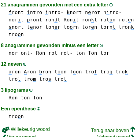
21 anagrammen gevonden met een extra letter
f
ront
i
ntro
i
ntro-
k
nort
n
e
rot
n
i
tro-
nor
i
t
p
ront
ron
d
t
Ron
i
t
ron
k
t
rot
a
n
rot
e
n
s
nort
t
e
nor
ton
e
r
to
o
rn
tor
e
n
torn
t
tron
k
tro
o
n
8 anagrammen gevonden minus een letter
nor
ont-
Ron
rot rot-
ton Ton
tor
12 neven
a
ron
A
ron
b
ron
t
o
on T
o
on
tro
f
tro
g
tro
k
tro
l
tro
m
tro
s
tro
t
3 lipograms
Ron
ton Ton
Een epenthese
tro
o
n
Willekeurig woord
Terug naar boven