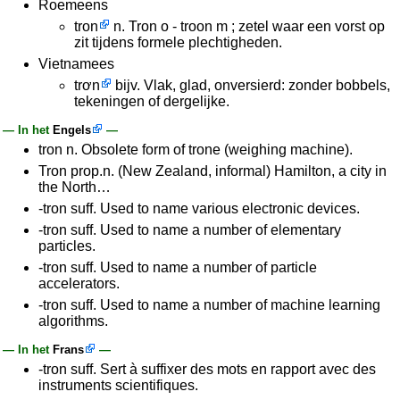
Roemeens
tron
n. Tron o - troon m ; zetel waar een vorst op
zit tijdens formele plechtigheden.
Vietnamees
trơn
bijv. Vlak, glad, onversierd: zonder bobbels,
tekeningen of dergelijke.
— In het
Engels
—
tron n. Obsolete form of trone (weighing machine).
Tron prop.n. (New Zealand, informal) Hamilton, a city in
the North…
-tron suff. Used to name various electronic devices.
-tron suff. Used to name a number of elementary
particles.
-tron suff. Used to name a number of particle
accelerators.
-tron suff. Used to name a number of machine learning
algorithms.
— In het
Frans
—
-tron suff. Sert à suffixer des mots en rapport avec des
instruments scientifiques.