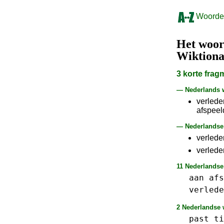
Woorden
Het woo
Wiktion
3 korte fra
— Nederlands
verlede
afspeel
— Nederlandse 
verlede
verlede
11 Nederlandse
aan
afs
verlede
2 Nederlandse w
past
ti