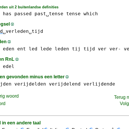
den uit 2 buitenlandse definities
has
passed
past␣tense
tense
which
egsel
d
␣verleden␣tijd
den
eden
ent
led
lede
leden
tij
tijd
ver ver-
v
en RnL
edel
n gevonden minus een letter
jden
verijdelden
verijdelend
verlijdende
rig woord
Terug 
ord
Vol
d in een andere taal