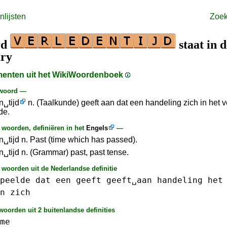
lijsten
Zoe
rd
staat in d
ary
gmenten uit het WikiWoordenboek
 woord —
n␣tijd
n. (Taalkunde) geeft aan dat een handeling zich in het 
de.
woorden, definiëren in het
Engels
—
n␣tijd n. Past (time which has passed).
n␣tijd n. (Grammar) past, past tense.
 woorden uit de Nederlandse definitie
peelde
dat
een
geeft
geeft␣aan
handeling
het
n
zich
oorden uit 2 buitenlandse definities
me