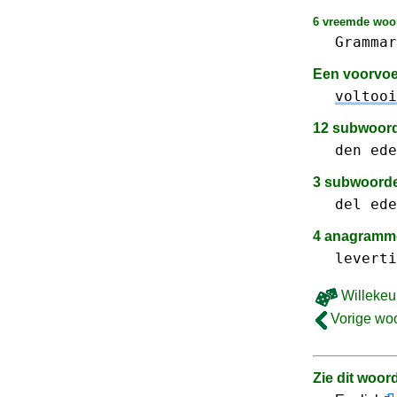
6 vreemde woor
Grammar
Een voorvo
voltooi
12 subwoor
den
ede
3 subwoord
del
ede
4 anagramme
leverti
Willekeu
Vorige wo
Zie dit woor