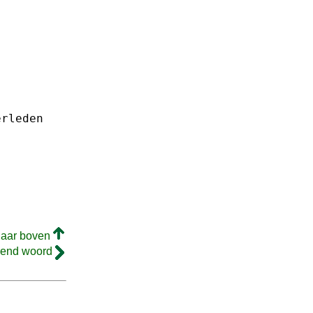
erleden
naar boven
gend woord