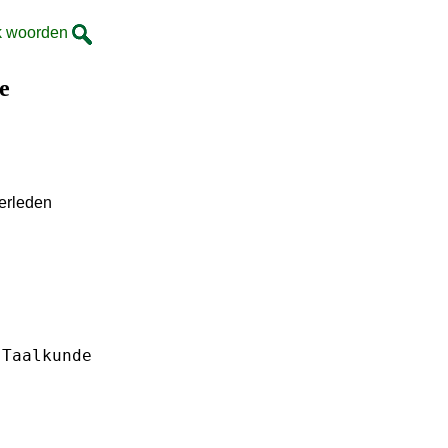
k woorden
e
verleden
Taalkunde