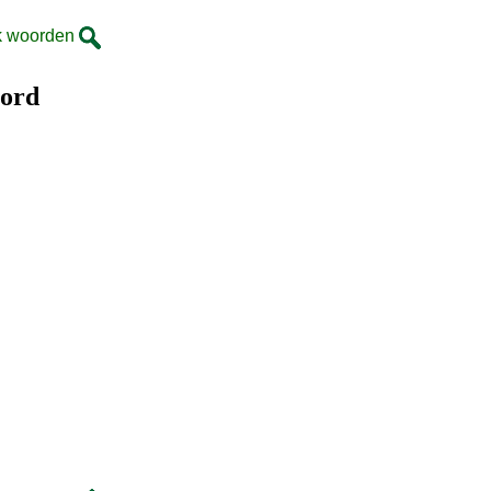
k woorden
oord