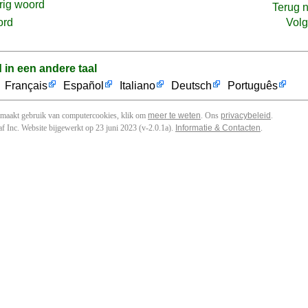
rig woord
Terug 
ord
Vol
d in een andere taal
Français
Español
Italiano
Deutsch
Português
 maakt gebruik van computercookies, klik om
meer te weten
. Ons
privacybeleid
.
f Inc. Website bijgewerkt op 23 juni 2023 (v-2.0.1
a
).
Informatie & Contacten
.