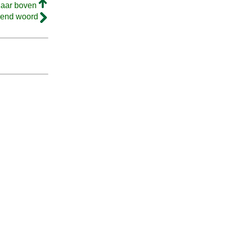
naar boven
gend woord