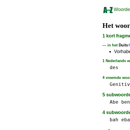
Woorden
Het woo
1 kort frag
— in het
Duits
Vorhabe
1 Nederlands wo
des
4 vreemde woor
Genitiv
5 subwoord
Abe
ben
4 subwoord
bah
eba