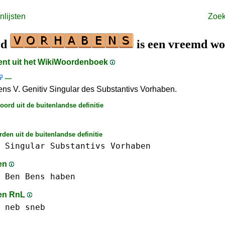
lijsten
Zoe
rd
is een vreemd w
ment uit het WikiWoordenboek
—
ns V. Genitiv Singular des Substantivs Vorhaben.
ord uit de buitenlandse definitie
den uit de buitenlandse definitie
Singular
Substantivs
Vorhaben
en
 Ben
Bens
haben
en RnL
neb
sneb