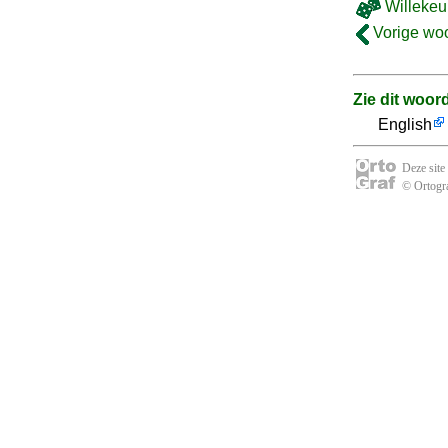
Willekeu
Vorige wo
Zie dit woor
English
Deze site
© Ortogra