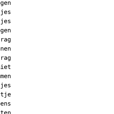
ngen
tjes
tjes
ngen
drag
nnen
drag
miet
mmen
tjes
atje
vens
sten