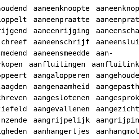
houdend
aaneenknoopte
aaneenkno
koppelt
aaneenpraatte
aaneenpra
rijgend
aaneenrijging
aaneensch
schreef
aaneenschrijf
aaneenslu
smedend
aaneensmeedde
aan-
rkopen
aanfluitingen
aanfluitin
oppeert
aangalopperen
aangehoud
laagden
aangenaamheid
aangepast
chreven
aangeslotenen
aangespro
tiefeld
aangevallenen
aangezich
jnzende
aangrijpelijk
aangrijpi
igheden
aanhangertjes
aanhangmo