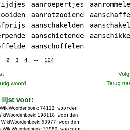
tijdjes
aanroepertjes
aanrommel
zooiden
aanrotzooiend
aanschaff
afprijs
aanschakelden
aanschake
erpende
aanschietende
aanschikk
offelde
aanschoffelen
1
2
3
4
124
•••
st
Volg
Terug na
urig woord
lijst voor:
74122 woorden
 WikiWoordenboek:
198118 woorden
WikiWoordenboek:
63977 woorden
 WikiWoordenboek:
33980 woorden
ns WikiWoordenboek: