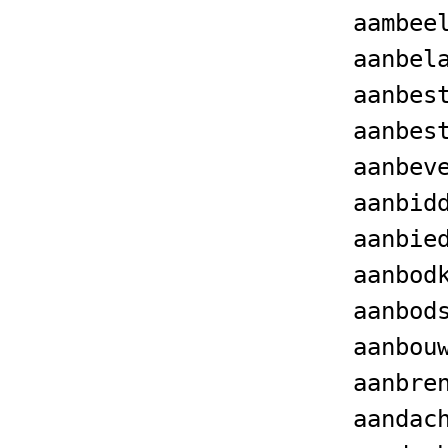
aambee
aanbel
aanbes
aanbes
aanbev
aanbid
aanbie
aanbod
aanbod
aanbou
aanbre
aandac