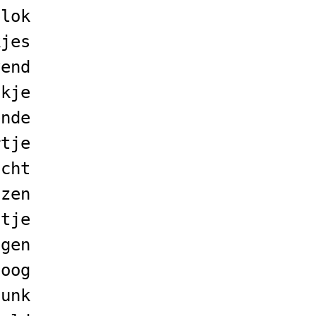
blok
kjes
vend
nkje
ende
rtje
icht
jzen
ltje
ngen
boog
junk