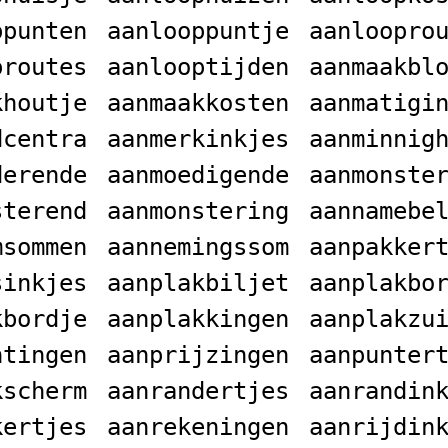
ppunten
aanlooppuntje
aanloopro
proutes
aanlooptijden
aanmaakbl
khoutje
aanmaakkosten
aanmatigi
dcentra
aanmerkinkjes
aanminnig
derende
aanmoedigende
aanmonste
sterend
aanmonstering
aannamebe
msommen
aannemingssom
aanpakker
sinkjes
aanplakbiljet
aanplakbo
kbordje
aanplakkingen
aanplakzu
ntingen
aanprijzingen
aanpunter
kscherm
aanrandertjes
aanrandin
kertjes
aanrekeningen
aanrijdin