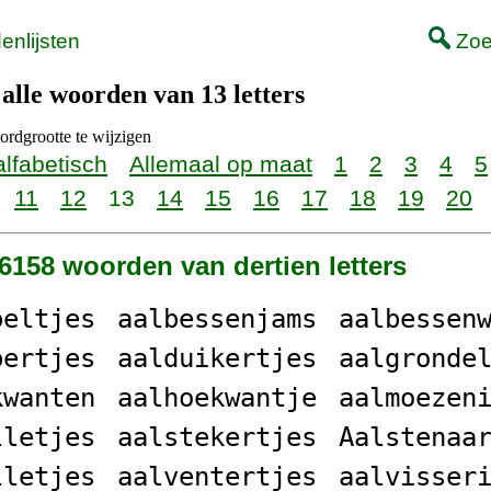
nlijsten
Zoe
 alle woorden van 13 letters
rdgrootte te wijzigen
alfabetisch
Allemaal op maat
1
2
3
4
5
11
12
13
14
15
16
17
18
19
20
26158 woorden van dertien letters
peltjes
aalbessenjams
aalbessen
bertjes
aalduikertjes
aalgronde
kwanten
aalhoekwantje
aalmoezen
lletjes
aalstekertjes
Aalstenaa
lletjes
aalventertjes
aalvisser