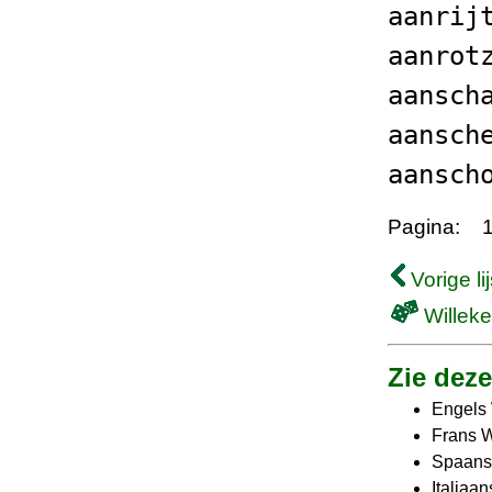
aanrij
aanrot
aansch
aansch
aansch
Pagina:
Vorige lij
Willeke
Zie deze 
Engels
Frans 
Spaans
Italiaa