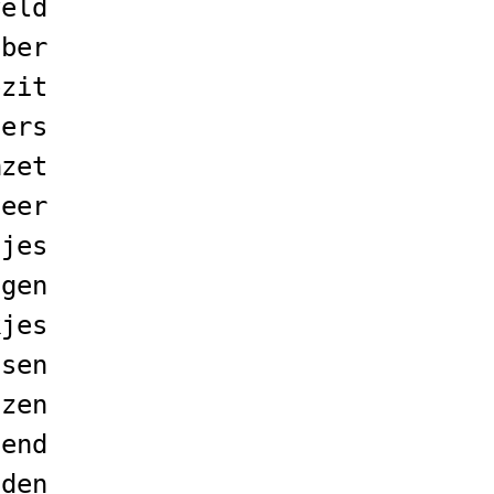
veld
bber
ezit
oers
mzet
feer
sjes
ngen
kjes
nsen
nzen
gend
lden