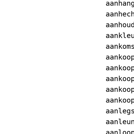
aanhan
aanhec
aanhou
aankle
aankom
aankoo
aankoo
aankoo
aankoo
aankoo
aanleg
aanleu
aanloo