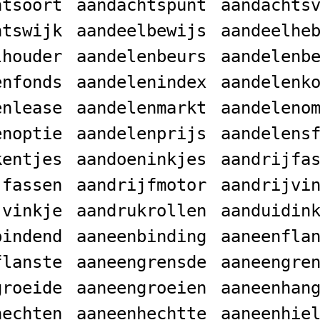
htsoort
aandachtspunt
aandachts
htswijk
aandeelbewijs
aandeelhe
lhouder
aandelenbeurs
aandelenb
enfonds
aandelenindex
aandelenk
enlease
aandelenmarkt
aandeleno
enoptie
aandelenprijs
aandelens
kentjes
aandoeninkjes
aandrijfa
jfassen
aandrijfmotor
aandrijvi
jvinkje
aandrukrollen
aanduidin
bindend
aaneenbinding
aaneenfla
flanste
aaneengrensde
aaneengre
groeide
aaneengroeien
aaneenhan
hechten
aaneenhechtte
aaneenhie