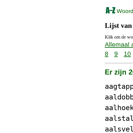
Woorde
Lijst van
Klik om de woo
Allemaal 
8
9
10
Er zijn 
aagtap
aaldob
aalhoe
aalsta
aalsve