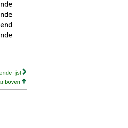
ende
ende
lend
ende
ende lijst
ar boven