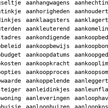
gseltje
aanhangwagens
aanhechti
htinkje
aanhorigheden
aanhouder
dinkjes
aanklaagsters
aanklager
uterden
aankleuterend
aankomeli
stadres
aankondigende
aankoopbe
pbeleid
aankoopbewijs
aankoopbo
pbudget
aankoopdatums
aankoopge
pkosten
aankoopkracht
aankoopli
popties
aankoopproces
aankoopso
pwaarde
aankoppelende
aanlegger
steiger
aanleidinkjes
aanleunfl
nwoning
aanleveringen
aanloopha
phuisje
aanloophuizen
aanloopko