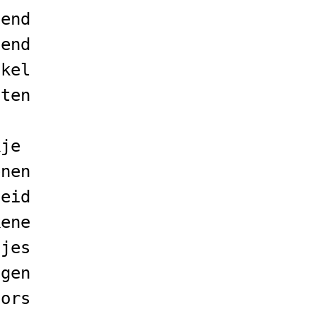
pend
tend
akel
iten
kje
enen
heid
kene
tjes
ngen
tors