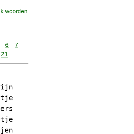
k woorden
6
7
21
wijn
ltje
iers
rtje
ijen