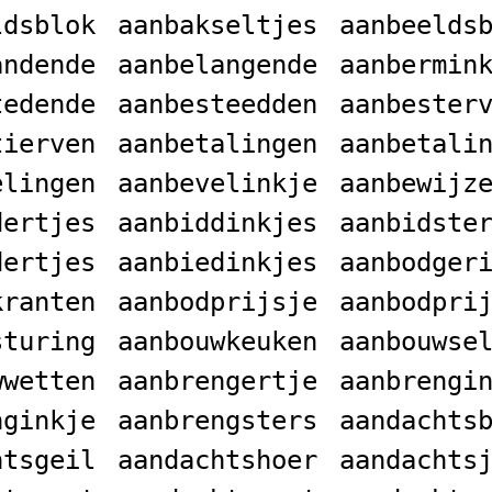
ldsblok
aanbakseltjes
aanbeelds
andende
aanbelangende
aanbermin
tedende
aanbesteedden
aanbester
tierven
aanbetalingen
aanbetali
elingen
aanbevelinkje
aanbewijz
dertjes
aanbiddinkjes
aanbidste
dertjes
aanbiedinkjes
aanbodger
kranten
aanbodprijsje
aanbodpri
sturing
aanbouwkeuken
aanbouwse
wwetten
aanbrengertje
aanbrengi
nginkje
aanbrengsters
aandachts
htsgeil
aandachtshoer
aandachts