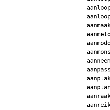
aanloo
aanloo
aanmaa
aanmel
aanmod
aanmon
aannee
aanpas
aanpla
aanpla
aanraa
aanrei