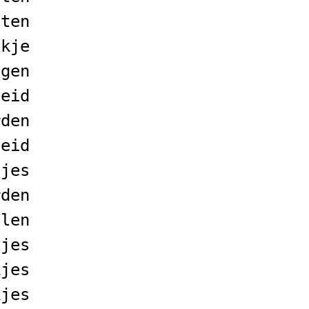
uten
okje
ngen
heid
rden
leid
tjes
rden
ilen
tjes
kjes
kjes