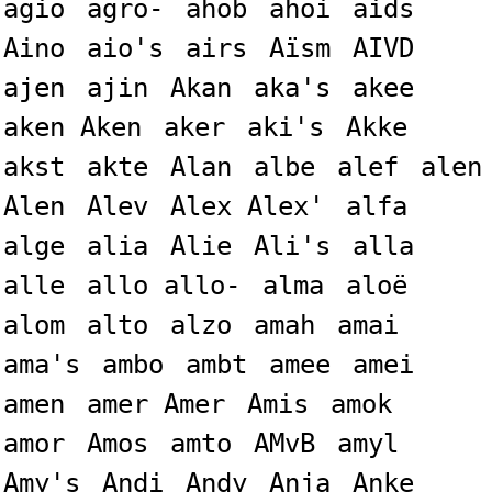
agio
agro-
ahob
ahoi
aids
Aino
aio's
airs
Aïsm
AIVD
ajen
ajin
Akan
aka's
akee
aken Aken
aker
aki's
Akke
akst
akte
Alan
albe
alef
alen
Alen
Alev
Alex Alex'
alfa
alge
alia
Alie
Ali's
alla
alle
allo allo-
alma
aloë
alom
alto
alzo
amah
amai
ama's
ambo
ambt
amee
amei
amen
amer Amer
Amis
amok
amor
Amos
amto
AMvB
amyl
Amy's
Andi
Andy
Anja
Anke