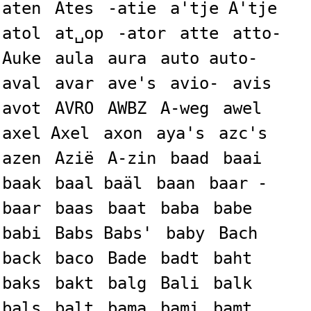
aten
Ates
-atie
a'tje A'tje
atol
at␣op
-ator
atte
atto-
Auke
aula
aura
auto auto-
aval
avar
ave's
avio-
avis
avot
AVRO
AWBZ
A-weg
awel
axel Axel
axon
aya's
azc's
azen
Azië
A-zin
baad
baai
baak
baal baäl
baan
baar -
baar
baas
baat
baba
babe
babi
Babs Babs'
baby
Bach
back
baco
Bade
badt
baht
baks
bakt
balg
Bali
balk
bals
balt
bama
bami
bamt