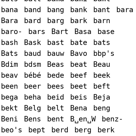
bana
band
bang
bank
bant
bara
Bara
bard
barg
bark
barn
baro-
bars
Bart
Basa
base
bash
Bask
bast
bate
bats
Bats
baud
bauw
Bavo
bbp's
Bdim
bdsm
Beas
beat
Beau
beav
bébé
bede
beef
beek
been
beer
bees
beet
beft
bega
beha
beid
beis
Beja
bekt
Belg
belt
Bena
beng
Beni
Bens
bent
B␣en␣W
benz-
beo's
bept
berd
berg
berk