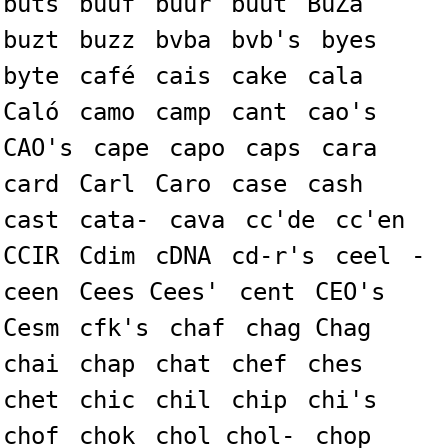
buts
buuf
buur
buut
BuZa
buzt
buzz
bvba
bvb's
byes
byte
café
cais
cake
cala
Caló
camo
camp
cant
cao's
CAO's
cape
capo
caps
cara
card
Carl
Caro
case
cash
cast
cata-
cava
cc'de
cc'en
CCIR
Cdim
cDNA
cd-r's
ceel
-
ceen
Cees Cees'
cent
CEO's
Cesm
cfk's
chaf
chag Chag
chai
chap
chat
chef
ches
chet
chic
chil
chip
chi's
chof
chok
chol chol-
chop