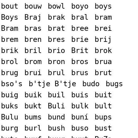
bout
bouw
bowl
boyo
boys
Boys
Braj
brak
bral
bram
Bram
bras
brat
bree
brei
brem
bren
bres
brie
brij
brik
bril
brio
Brit
brok
brol
brom
bron
bros
brua
brug
brui
brul
brus
brut
bso's
b'tje B'tje
budo
bugs
buig
buik
buil
buis
buit
buks
bukt
Buli
bulk
bult
Bulu
bums
bund
buní
bups
burg
burl
bush
buso
bust