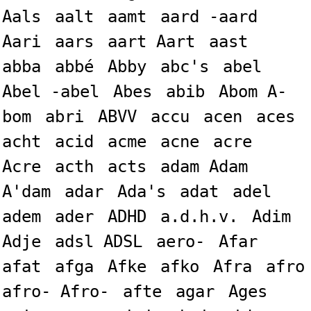
Aals
aalt
aamt
aard -aard
Aari
aars
aart Aart
aast
abba
abbé
Abby
abc's
abel
Abel -abel
Abes
abib
Abom A-
bom
abri
ABVV
accu
acen
aces
acht
acid
acme
acne
acre
Acre
acth
acts
adam Adam
A'dam
adar
Ada's
adat
adel
adem
ader
ADHD
a.d.h.v.
Adim
Adje
adsl ADSL
aero-
Afar
afat
afga
Afke
afko
Afra
afro
afro- Afro-
afte
agar
Ages