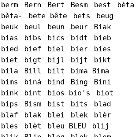
berm
Bern
Bert
Besm
best
bèta
bèta-
bete bête
bets
beug
beuk
beul
beun
beur
Biak
bias
bibs
bics
bidt
bieb
bied
bief
biel
bier
bies
biet
bigt
bijl
bijt
bikt
bila
Bill
bilt
bima Bima
bims
biná
bind
Bing
Bini
bink
bint
bios bio's
biot
bips
Bism
bist
bits
blad
blaf
blak
blei
blek
blèr
bles
blèt
bleu BLEU
blij