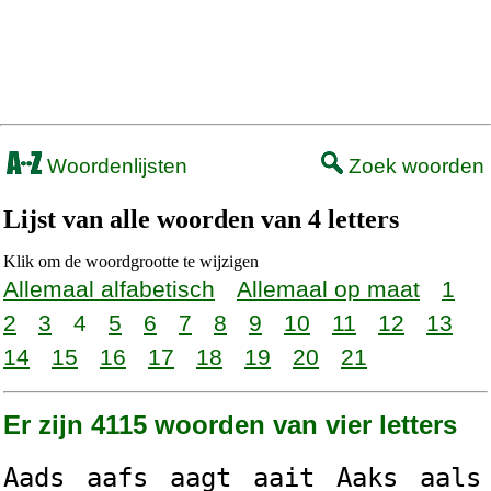
Woordenlijsten
Zoek woorden
Lijst van alle woorden van 4 letters
Klik om de woordgrootte te wijzigen
Allemaal alfabetisch
Allemaal op maat
1
2
3
4
5
6
7
8
9
10
11
12
13
14
15
16
17
18
19
20
21
Er zijn 4115 woorden van vier letters
Aads
aafs
aagt
aait
Aaks
aals