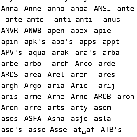
Anna
Anne
anno
anoa
ANSI
ante
-ante ante-
anti anti-
anus
ANVR
ANWB
apen
apex
apie
apin
apk's
apo's
apps
appt
APV's
aqua
arak
ara's
arba
arbe
arbo
-arch
Arco
arde
ARDS
area
Arel
aren
-ares
argh
Argo
aria
Arie
-arij
-
aris
arme
Arne
Arno
AROB
aron
Aron
arre
arts
arty
asem
ases
ASFA
Asha
asje
asla
aso's
asse Asse
at␣af
ATB's