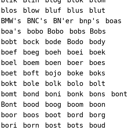
blik
Blin
blog
blok
blom
blos
blow
bluf
blus
blut
BMW's
BNC's
BN'er
bnp's
boas
boa's
bobo Bobo
bobs Bobs
bobt
bock
bode
Bodo
body
boef
boeg
boeh
boei
boek
boel
boem
boen
boer
boes
boet
boft
bojo
boke
boks
bokt
bole
bolk
bolo
bolt
bomt
bond
boni
bonk
bons
bont
Bont
bood
boog
boom
boon
boor
boos
boot
bord
borg
bori
born
bost
bots
boud