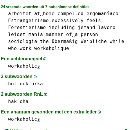
24 vreemde woorden uit 7 buitenlandse definities
arbeitet
at␣home
compelled
ergomaníaco
Estrangeirismo
excessively
feels
Forestierismo
including
jemand
lavoro
leidet
mania
manner
of␣a
person
sociologia
the
übermäßig
Weibliche
while
who
work
workaholique
Een achtervoegsel
workaholic
s
3 subwoorden
hol
ork
orka
2 subwoorden RnL
hak
oha
Een anagram gevonden met een extra letter
workaholic
s