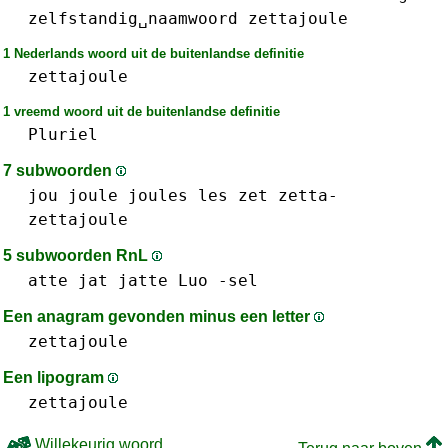
zelfstandig␣naamwoord
zettajoule
1 Nederlands woord uit de buitenlandse definitie
zettajoule
1 vreemd woord uit de buitenlandse definitie
Pluriel
7 subwoorden
jou
joule
joules
les
zet
zetta-
zettajoule
5 subwoorden RnL
atte
jat
jatte
Luo
-sel
Een anagram gevonden minus een letter
zettajoule
Een lipogram
zettajoule
Willekeurig woord